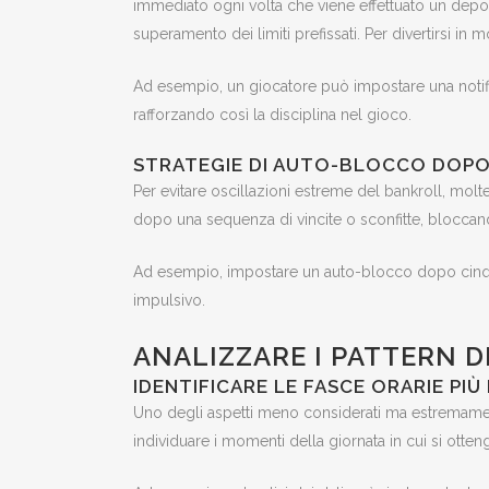
immediato ogni volta che viene effettuato un deposi
superamento dei limiti prefissati. Per divertirsi i
Ad esempio, un giocatore può impostare una notifi
rafforzando così la disciplina nel gioco.
STRATEGIE DI AUTO-BLOCCO DOPO 
Per evitare oscillazioni estreme del bankroll, mo
dopo una sequenza di vincite o sconfitte, bloccan
Ad esempio, impostare un auto-blocco dopo cinque s
impulsivo.
ANALIZZARE I PATTERN D
IDENTIFICARE LE FASCE ORARIE P
Uno degli aspetti meno considerati ma estremamente u
individuare i momenti della giornata in cui si otten