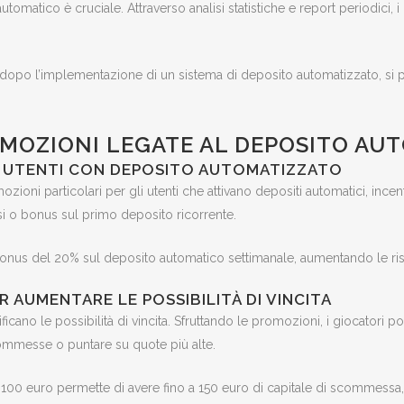
utomatico è cruciale. Attraverso analisi statistiche e report periodici, 
 dopo l’implementazione di un sistema di deposito automatizzato, si p
MOZIONI LEGATE AL DEPOSITO AU
R UTENTI CON DEPOSITO AUTOMATIZZATO
ioni particolari per gli utenti che attivano depositi automatici, incen
si o bonus sul primo deposito ricorrente.
bonus del 20% sul deposito automatico settimanale, aumentando le ri
R AUMENTARE LE POSSIBILITÀ DI VINCITA
ficano le possibilità di vincita. Sfruttando le promozioni, i giocatori 
commesse o puntare su quote più alte.
0 euro permette di avere fino a 150 euro di capitale di scommessa, m