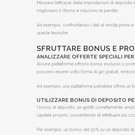
Misurare l’efficacia delle impostazioni di deposito a
migliorano il ritorno e riducono le perdite.
Ad esempio, confrontando i dati di vincita prima e
queste tecniche.
SFRUTTARE BONUS E PRO
ANALIZZARE OFFERTE SPECIALI PE
Alcune piattaforme offrono bonus esclusivi o promoz
possono essere sotto forma di giri gratuiti, rimbor
Ad esempio, una piattaforma potrebbe offrire un 
UTILIZZARE BONUS DI DEPOSITO PE
I bonus di deposito, se gestiti correttamente, ampli
capitale proprio, consentendo di effettuare più s
Per esempio, un bonus del 50% su un deposito di 10