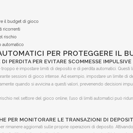
e il budget di gioco
i ricorrenti
el rischio
o automatico
AUTOMATICI PER PROTEGGERE IL B
E DI PERDITA PER EVITARE SCOMMESSE IMPULSIVE
troppo è impostare limiti di deposito e di perdita automatici. Questi li
rante sessioni di gioco intense. Ad esempio, impostare un limite di de
camente quando si avvicina a questi valori, prevenendo decisioni im
ischio nel settore del gioco online, l’uso di limiti automatici può rid
HE PER MONITORARE LE TRANSAZIONI DI DEPOSI
r rimanere aggiornati sulle proprie operazioni di deposito. Attivando 