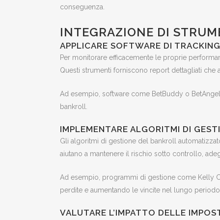
conseguenza.
INTEGRAZIONE DI STRUME
APPLICARE SOFTWARE DI TRACKING
Per monitorare efficacemente le proprie performance
Questi strumenti forniscono report dettagliati che a
Ad esempio, software come BetBuddy o BetAngel con
bankroll.
IMPLEMENTARE ALGORITMI DI GEST
Gli algoritmi di gestione del bankroll automatizzato
aiutano a mantenere il rischio sotto controllo, ad
Ad esempio, programmi di gestione come Kelly Cr
perdite e aumentando le vincite nel lungo periodo
VALUTARE L’IMPATTO DELLE IMPOS