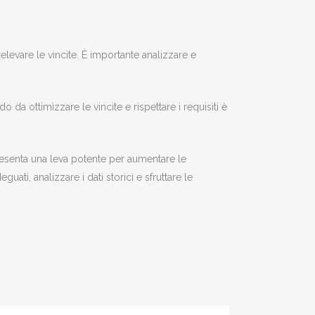
vare le vincite. È importante analizzare e
a ottimizzare le vincite e rispettare i requisiti è
presenta una leva potente per aumentare le
uati, analizzare i dati storici e sfruttare le