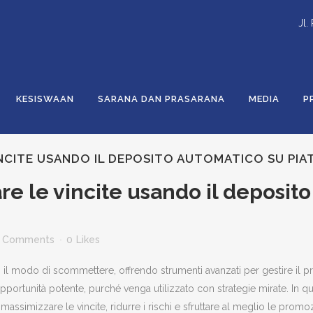
Jl.
KESISWAAN
SARANA DAN PRASARANA
MEDIA
P
INCITE USANDO IL DEPOSITO AUTOMATICO SU PI
are le vincite usando il deposit
 Comments
0
Likes
il modo di scommettere, offrendo strumenti avanzati per gestire il prop
opportunità potente, purché venga utilizzato con strategie mirate. In
assimizzare le vincite, ridurre i rischi e sfruttare al meglio le promoz