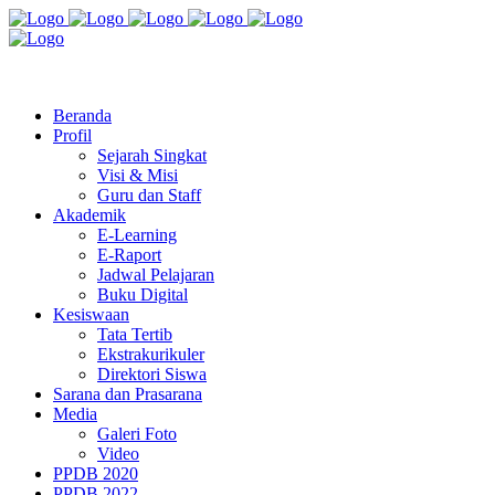
Jl. Radio Kabinuang Kel. Baru Kec. Baolan Kab. Tolitoli
sman3tolitoli@gmail.com
Beranda
Profil
Sejarah Singkat
Visi & Misi
Guru dan Staff
Akademik
E-Learning
E-Raport
Jadwal Pelajaran
Buku Digital
Kesiswaan
Tata Tertib
Ekstrakurikuler
Direktori Siswa
Sarana dan Prasarana
Media
Galeri Foto
Video
PPDB 2020
PPDB 2022