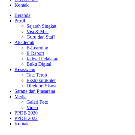
Kontak
Beranda
Profil
Sejarah Singkat
Visi & Misi
Guru dan Staff
Akademik
E-Learning
E-Raport
Jadwal Pelajaran
Buku Digital
Kesiswaan
Tata Tertib
Ekstrakurikuler
Direktori Siswa
Sarana dan Prasarana
Media
Galeri Foto
Video
PPDB 2020
PPDB 2022
Kontak