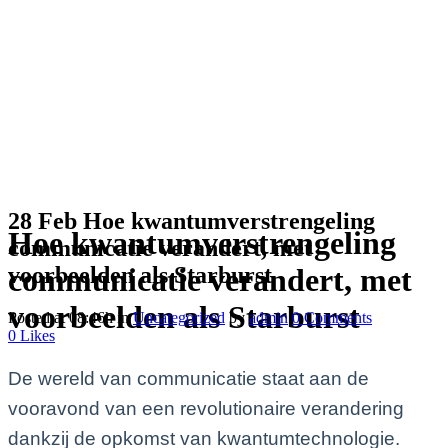
28 Feb
Hoe kwantumverstrengeling
Hoe kwantumverstrengeling
communicatie verandert, met
voorbeelden als Starburst
communicatie verandert, met
voorbeelden als Starburst
Posted at 08:46h
in
Uncategorized
by
admin
0 Comments
0
Likes
De wereld van communicatie staat aan de
vooravond van een revolutionaire verandering
dankzij de opkomst van kwantumtechnologie.