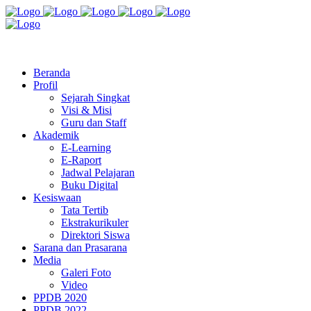
Jl. Radio Kabinuang Kel. Baru Kec. Baolan Kab. Tolitoli
sman3tolitoli@gmail.com
Beranda
Profil
Sejarah Singkat
Visi & Misi
Guru dan Staff
Akademik
E-Learning
E-Raport
Jadwal Pelajaran
Buku Digital
Kesiswaan
Tata Tertib
Ekstrakurikuler
Direktori Siswa
Sarana dan Prasarana
Media
Galeri Foto
Video
PPDB 2020
PPDB 2022