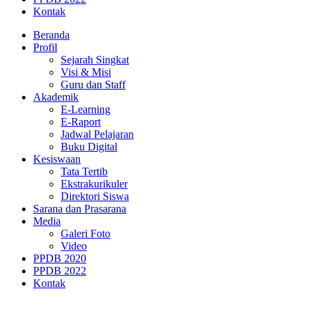
Kontak
Beranda
Profil
Sejarah Singkat
Visi & Misi
Guru dan Staff
Akademik
E-Learning
E-Raport
Jadwal Pelajaran
Buku Digital
Kesiswaan
Tata Tertib
Ekstrakurikuler
Direktori Siswa
Sarana dan Prasarana
Media
Galeri Foto
Video
PPDB 2020
PPDB 2022
Kontak