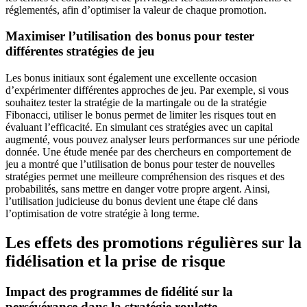
réglementés, afin d’optimiser la valeur de chaque promotion.
Maximiser l’utilisation des bonus pour tester
différentes stratégies de jeu
Les bonus initiaux sont également une excellente occasion
d’expérimenter différentes approches de jeu. Par exemple, si vous
souhaitez tester la stratégie de la martingale ou de la stratégie
Fibonacci, utiliser le bonus permet de limiter les risques tout en
évaluant l’efficacité. En simulant ces stratégies avec un capital
augmenté, vous pouvez analyser leurs performances sur une période
donnée. Une étude menée par des chercheurs en comportement de
jeu a montré que l’utilisation de bonus pour tester de nouvelles
stratégies permet une meilleure compréhension des risques et des
probabilités, sans mettre en danger votre propre argent. Ainsi,
l’utilisation judicieuse du bonus devient une étape clé dans
l’optimisation de votre stratégie à long terme.
Les effets des promotions régulières sur la
fidélisation et la prise de risque
Impact des programmes de fidélité sur la
persévérance dans la stratégie roulette