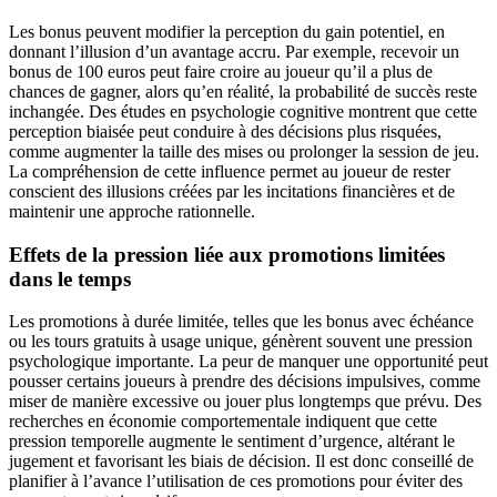
Les bonus peuvent modifier la perception du gain potentiel, en
donnant l’illusion d’un avantage accru. Par exemple, recevoir un
bonus de 100 euros peut faire croire au joueur qu’il a plus de
chances de gagner, alors qu’en réalité, la probabilité de succès reste
inchangée. Des études en psychologie cognitive montrent que cette
perception biaisée peut conduire à des décisions plus risquées,
comme augmenter la taille des mises ou prolonger la session de jeu.
La compréhension de cette influence permet au joueur de rester
conscient des illusions créées par les incitations financières et de
maintenir une approche rationnelle.
Effets de la pression liée aux promotions limitées
dans le temps
Les promotions à durée limitée, telles que les bonus avec échéance
ou les tours gratuits à usage unique, génèrent souvent une pression
psychologique importante. La peur de manquer une opportunité peut
pousser certains joueurs à prendre des décisions impulsives, comme
miser de manière excessive ou jouer plus longtemps que prévu. Des
recherches en économie comportementale indiquent que cette
pression temporelle augmente le sentiment d’urgence, altérant le
jugement et favorisant les biais de décision. Il est donc conseillé de
planifier à l’avance l’utilisation de ces promotions pour éviter des