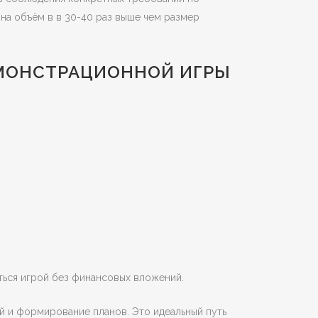
на объём в в 30-40 раз выше чем размер
ЕМОНСТРАЦИОННОЙ ИГРЫ
ться игрой без финансовых вложений.
й и формирование планов. Это идеальный путь