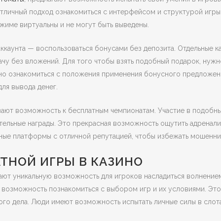
отличный подход ознакомиться с интерфейсом и структурой игры, 
жиме виртуальны и не могут быть выведены.
 аккаунта — воспользоваться бонусами без депозита. Отдельные
чу без вложений. Для того чтобы взять подобный подарок, нужн
ьно ознакомиться с положения применения бонусного предложен
ля вывода денег.
ют возможность к бесплатным чемпионатам. Участие в подобных
тельные награды. Это прекрасная возможность ощутить адренали
ные платформы с отличной репутацией, чтобы избежать мошенни
ТНОЙ ИГРЫ В КАЗИНО
ают уникальную возможность для игроков насладиться волнением
о возможность познакомиться с выбором игр и их условиями. Эт
го дела. Люди имеют возможность испытать личные силы в слотах,