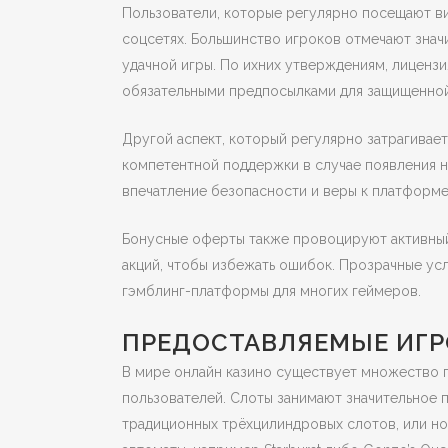
Пользователи, которые регулярно посещают ви
соцсетях. Большинство игроков отмечают знач
удачной игры. По ихних утверждениям, лицен
обязательными предпосылками для защищенной
Другой аспект, который регулярно затрагивае
компетентной поддержки в случае появления не
впечатление безопасности и веры к платформе
Бонусные оферты также провоцируют активный
акций, чтобы избежать ошибок. Прозрачные у
гэмблинг-платформы для многих геймеров.
ПРЕДОСТАВЛЯЕМЫЕ ИГР
В мире онлайн казино существует множество п
пользователей. Слоты занимают значительное 
традиционных трёхцилиндровых слотов, или н