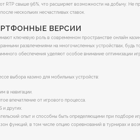
яют RTP свыше 96%, что расширяет возможности на добычу. Не 
г после нескольких несчастливых ставок.
АРТФОННЫЕ ВЕРСИИ
имают ключевую роль в современном пространстве онлайн кази
бранными развлечениями на многочисленных устройствах, будь т
аммного обеспечения уделяют особое внимание оптимизации игр 
цессе выбора казино для мобильных устройств:
им в навигации.
тое впечатление от игрового процесса.
 и других.
ательский опыт и способны быть определяющими при подборе и
он функций, в том числе опцию соревнований в турнирах и воз