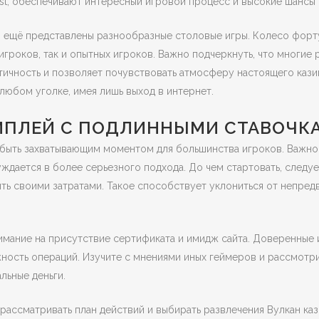
est, обеспечивают интересный игровой процесс и высокие шансы 
н ещё представлены разнообразные столовые игры. Колесо фортун
 игроков, так и опытных игроков. Важно подчеркнуть, что многи
стичность и позволяет почувствовать атмосферу настоящего каз
любом уголке, имея лишь выход в интернет.
МПЛЕЙ С ПОДЛИННЫМИ СТАВОЧК
 быть захватывающим моментом для большинства игроков. Важно 
нуждается в более серьезного подхода. До чем стартовать, следу
ять своими затратами. Такое способствует уклониться от непре
имание на присутствие сертификата и имидж сайта. Доверенные
жность операций. Изучите с мнениями иных геймеров и рассмот
льные деньги.
 рассматривать план действий и выбирать развлечения Вулкан ка