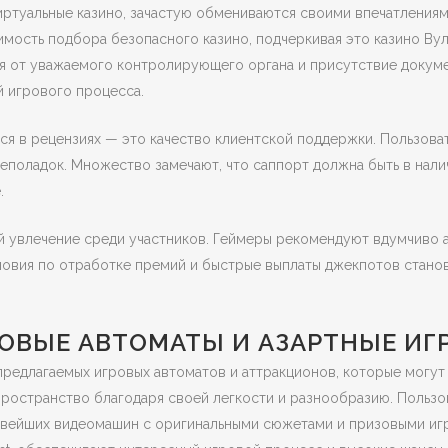
ртуальные казино, зачастую обмениваются своими впечатлениям
имость подбора безопасного казино, подчеркивая это казино Ву
зия от уважаемого контролирующего органа и присутствие доку
 игрового процесса.
тся в рецензиях — это качество клиентской поддержки. Пользов
поладок. Множество замечают, что саппорт должна быть в наличи
.
 увлечение среди участников. Геймеры рекомендуют вдумчиво 
словия по отработке премий и быстрые выплаты джекпотов стан
ОВЫЕ АВТОМАТЫ И АЗАРТНЫЕ ИГ
редлагаемых игровых автоматов и аттракционов, которые могут
пространство благодаря своей легкости и разнообразию. Пользо
овейших видеомашин с оригинальными сюжетами и призовыми иг