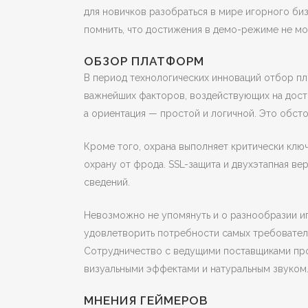
для новичков разобраться в мире игорного биз
помнить, что достижения в демо-режиме не мог
ОБЗОР ПЛАТФОРМ
В период технологических инноваций отбор пл
важнейших факторов, воздействующих на дости
а ориентация — простой и логичной. Это обст
Кроме того, охрана выполняет критически кл
охрану от фрода. SSL-защита и двухэтапная в
сведений.
Невозможно не упомянуть и о разнообразии иг
удовлетворить потребности самых требователь
Сотрудничество с ведущими поставщиками про
визуальными эффектами и натуральным звуком
МНЕНИЯ ГЕЙМЕРОВ