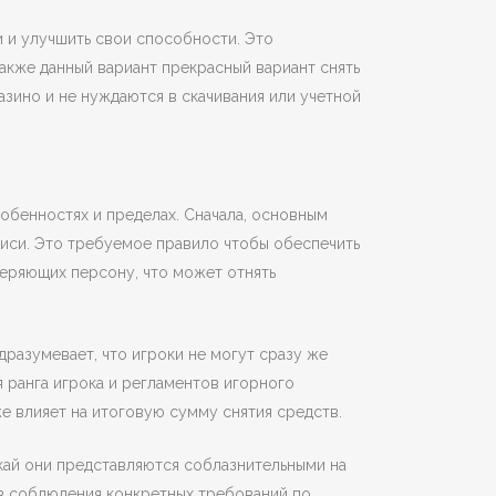
 и улучшить свои способности. Это
Также данный вариант прекрасный вариант снять
зино и не нуждаются в скачивания или учетной
обенностях и пределах. Сначала, основным
иси. Это требуемое правило чтобы обеспечить
еряющих персону, что может отнять
дразумевает, что игроки не могут сразу же
я ранга игрока и регламентов игорного
же влияет на итоговую сумму снятия средств.
кай они представляются соблазнительными на
 в соблюдения конкретных требований по