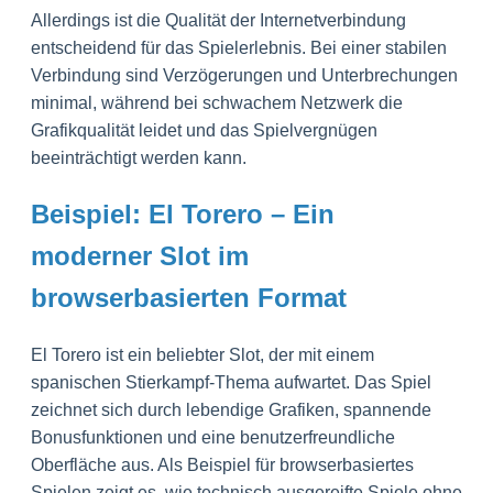
Allerdings ist die Qualität der Internetverbindung
entscheidend für das Spielerlebnis. Bei einer stabilen
Verbindung sind Verzögerungen und Unterbrechungen
minimal, während bei schwachem Netzwerk die
Grafikqualität leidet und das Spielvergnügen
beeinträchtigt werden kann.
Beispiel: El Torero – Ein
moderner Slot im
browserbasierten Format
El Torero ist ein beliebter Slot, der mit einem
spanischen Stierkampf-Thema aufwartet. Das Spiel
zeichnet sich durch lebendige Grafiken, spannende
Bonusfunktionen und eine benutzerfreundliche
Oberfläche aus. Als Beispiel für browserbasiertes
Spielen zeigt es, wie technisch ausgereifte Spiele ohne