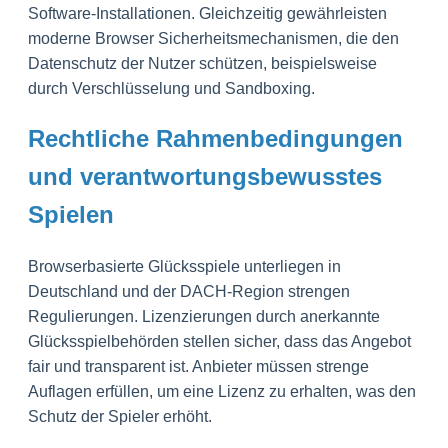
Software-Installationen. Gleichzeitig gewährleisten
moderne Browser Sicherheitsmechanismen, die den
Datenschutz der Nutzer schützen, beispielsweise
durch Verschlüsselung und Sandboxing.
Rechtliche Rahmenbedingungen
und verantwortungsbewusstes
Spielen
Browserbasierte Glücksspiele unterliegen in
Deutschland und der DACH-Region strengen
Regulierungen. Lizenzierungen durch anerkannte
Glücksspielbehörden stellen sicher, dass das Angebot
fair und transparent ist. Anbieter müssen strenge
Auflagen erfüllen, um eine Lizenz zu erhalten, was den
Schutz der Spieler erhöht.