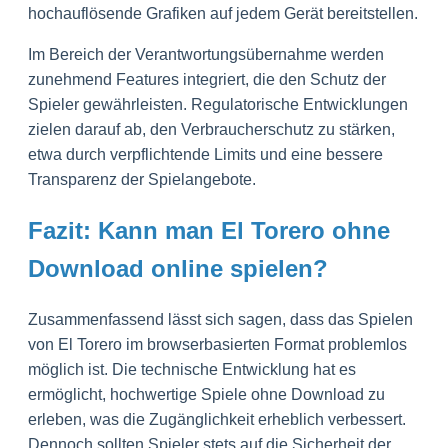
hochauflösende Grafiken auf jedem Gerät bereitstellen.
Im Bereich der Verantwortungsübernahme werden
zunehmend Features integriert, die den Schutz der
Spieler gewährleisten. Regulatorische Entwicklungen
zielen darauf ab, den Verbraucherschutz zu stärken,
etwa durch verpflichtende Limits und eine bessere
Transparenz der Spielangebote.
Fazit: Kann man El Torero ohne
Download online spielen?
Zusammenfassend lässt sich sagen, dass das Spielen
von El Torero im browserbasierten Format problemlos
möglich ist. Die technische Entwicklung hat es
ermöglicht, hochwertige Spiele ohne Download zu
erleben, was die Zugänglichkeit erheblich verbessert.
Dennoch sollten Spieler stets auf die Sicherheit der