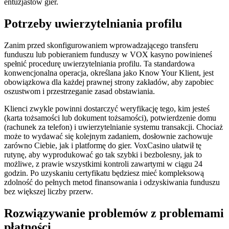
entuzjastów gier.
Potrzeby uwierzytelniania profilu
Zanim przed skonfigurowaniem wprowadzającego transferu
funduszu lub pobieraniem funduszy w VOX kasyno powinieneś
spełnić procedurę uwierzytelniania profilu. Ta standardowa
konwencjonalna operacja, określana jako Know Your Klient, jest
obowiązkowa dla każdej prawnej strony zakładów, aby zapobiec
oszustwom i przestrzeganie zasad obstawiania.
Klienci zwykle powinni dostarczyć weryfikację tego, kim jesteś
(karta tożsamości lub dokument tożsamości), potwierdzenie domu
(rachunek za telefon) i uwierzytelnianie systemu transakcji. Chociaż
może to wydawać się kolejnym zadaniem, dosłownie zachowuje
zarówno Ciebie, jak i platformę do gier. VoxCasino ułatwił tę
rutynę, aby wyprodukować go tak szybki i bezbolesny, jak to
możliwe, z prawie wszystkimi kontroli zawartymi w ciągu 24
godzin. Po uzyskaniu certyfikatu będziesz mieć kompleksową
zdolność do pełnych metod finansowania i odzyskiwania funduszu
bez większej liczby przerw.
Rozwiązywanie problemów z problemami
płatności