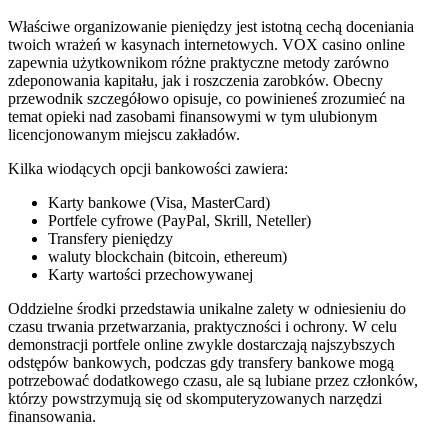
Właściwe organizowanie pieniędzy jest istotną cechą doceniania
twoich wrażeń w kasynach internetowych. VOX casino online
zapewnia użytkownikom różne praktyczne metody zarówno
zdeponowania kapitału, jak i roszczenia zarobków. Obecny
przewodnik szczegółowo opisuje, co powinieneś zrozumieć na
temat opieki nad zasobami finansowymi w tym ulubionym
licencjonowanym miejscu zakładów.
Kilka wiodących opcji bankowości zawiera:
Karty bankowe (Visa, MasterCard)
Portfele cyfrowe (PayPal, Skrill, Neteller)
Transfery pieniędzy
waluty blockchain (bitcoin, ethereum)
Karty wartości przechowywanej
Oddzielne środki przedstawia unikalne zalety w odniesieniu do
czasu trwania przetwarzania, praktyczności i ochrony. W celu
demonstracji portfele online zwykle dostarczają najszybszych
odstępów bankowych, podczas gdy transfery bankowe mogą
potrzebować dodatkowego czasu, ale są lubiane przez członków,
którzy powstrzymują się od skomputeryzowanych narzędzi
finansowania.