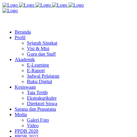
Jl. Radio Kabinuang Kel. Baru Kec. Baolan Kab. Tolitoli
sman3tolitoli@gmail.com
Beranda
Profil
Sejarah Singkat
Visi & Misi
Guru dan Staff
Akademik
E-Learning
E-Raport
Jadwal Pelajaran
Buku Digital
Kesiswaan
Tata Tertib
Ekstrakurikuler
Direktori Siswa
Sarana dan Prasarana
Media
Galeri Foto
Video
PPDB 2020
PPDB 2022