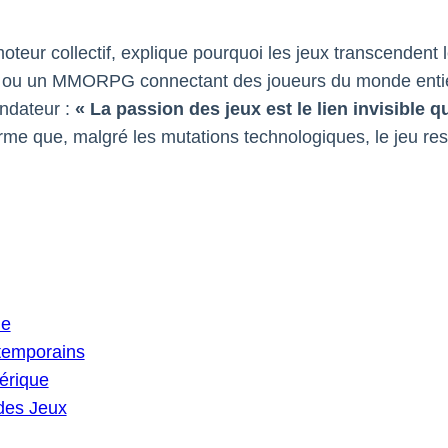
teur collectif, explique pourquoi les jeux transcendent 
ise ou un MMORPG connectant des joueurs du monde entier,
ondateur :
« La passion des jeux est le lien invisible q
irme que, malgré les mutations technologiques, le jeu re
le
ntemporains
érique
 des Jeux