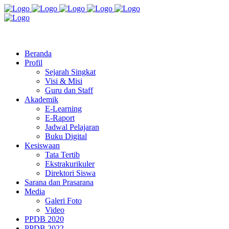
Jl. Radio Kabinuang Kel. Baru Kec. Baolan Kab. Tolitoli
sman3tolitoli@gmail.com
Beranda
Profil
Sejarah Singkat
Visi & Misi
Guru dan Staff
Akademik
E-Learning
E-Raport
Jadwal Pelajaran
Buku Digital
Kesiswaan
Tata Tertib
Ekstrakurikuler
Direktori Siswa
Sarana dan Prasarana
Media
Galeri Foto
Video
PPDB 2020
PPDB 2022