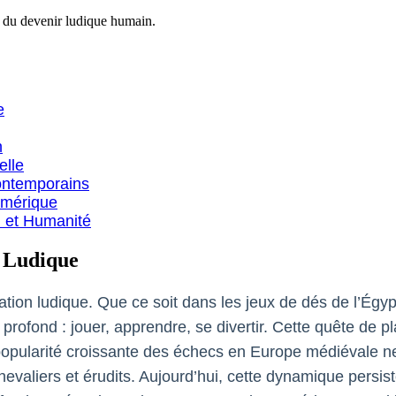
d du devenir ludique humain.
e
n
elle
Contemporains
umérique
u et Humanité
 Ludique
novation ludique. Que ce soit dans les jeux de dés de l’Ég
rofond : jouer, apprendre, se divertir. Cette quête de pla
popularité croissante des échecs en Europe médiévale ne 
chevaliers et érudits. Aujourd’hui, cette dynamique persis