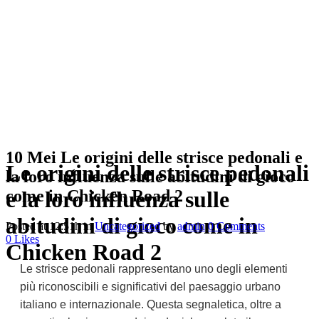
10 Mei
Le origini delle strisce pedonali e
Le origini delle strisce pedonali
la loro influenza sulle abitudini di gioco
come in Chicken Road 2
e la loro influenza sulle
abitudini di gioco come in
Posted at 12:51h
in
Uncategorized
by
admin
0 Comments
0
Likes
Chicken Road 2
Le strisce pedonali rappresentano uno degli elementi
più riconoscibili e significativi del paesaggio urbano
italiano e internazionale. Questa segnaletica, oltre a