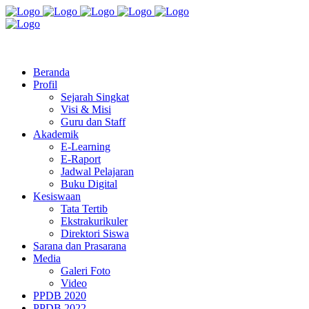
Jl. Radio Kabinuang Kel. Baru Kec. Baolan Kab. Tolitoli
sman3tolitoli@gmail.com
Beranda
Profil
Sejarah Singkat
Visi & Misi
Guru dan Staff
Akademik
E-Learning
E-Raport
Jadwal Pelajaran
Buku Digital
Kesiswaan
Tata Tertib
Ekstrakurikuler
Direktori Siswa
Sarana dan Prasarana
Media
Galeri Foto
Video
PPDB 2020
PPDB 2022