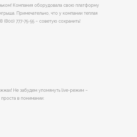
гоньком! Компания оборудовала свою платформу
грыша. Примечательно, что у компании теплая
(800) 777-75-55 – советую сохранить!
ожжах! Не забудем упомянуть live-режим –
 проста в понимании: