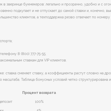
рек в зверинце букмекеров: легально и прозрачно, удобно и с о
енно подкупает и не отпускает до самой ставки и, конечно, выи
ьшинство клиентов, а техподдержка резво отвечает по номеру 8 
спорта;
елефону 8 (800) 777-75-55;
ксимальным ставкам для VIP клиентов.
ке: ставка сменяет ставку, а коэффициенты растут словно на др
го масштаба. Таблица бонусных условий четко структурирована и
Процент возврата
депозит
100%
ки
5%