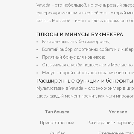
Vavada – это небольшой, но очень резвый зве
суперсовременным интерфейсом, который мгнов
связь с Москвой – именно здесь оформлено бол
ПЛЮСЫ И МИНУСЫ БУКМЕКЕРА
Быстрые выплаты без заморочек;
Богатый выбор спортивных событий и кибер
Приятный бонус для новичков;
Отзывчивая служба поддержки в Москве по т
Минус – порой небольшое ограничение по ма
Расширенные функции и бенефиты
Мультиставки в Vavada – словно жонглер в цир
здесь каждый момент гремит, как матч мирово
Тип бонуса
Условие
Приветственный
Регистрация + первый 
Кэшбэк
Ежедневные став