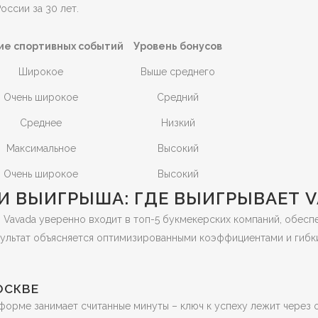
оссии за 30 лет.
ие спортивных событий
Уровень бонусов
Широкое
Выше среднего
Очень широкое
Средний
Среднее
Низкий
Максимальное
Высокий
Очень широкое
Высокий
И ВЫИГРЫША: ГДЕ ВЫИГРЫВАЕТ V
в Vavada уверенно входит в топ-5 букмекерских компаний, обесп
зультат объясняется оптимизированными коэффициентами и гибк
МОСКВЕ
форме занимает считанные минуты – ключ к успеху лежит через 