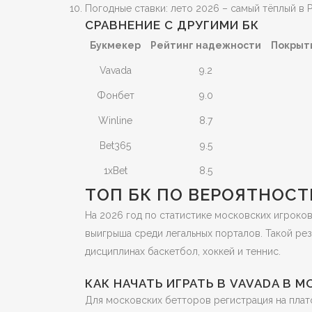
Погодные ставки: лето 2026 – самый тёплый в Р
СРАВНЕНИЕ С ДРУГИМИ БК
Букмекер
Рейтинг надежности
Покрыт
Vavada
9.2
Фонбет
9.0
Winline
8.7
Bet365
9.5
1xBet
8.5
ТОП БК ПО ВЕРОЯТНОСТ
На 2026 год по статистике московских игроко
выигрыша среди легальных порталов. Такой ре
дисциплинах баскетбол, хоккей и теннис.
КАК НАЧАТЬ ИГРАТЬ В VAVADA В 
Для московских бетторов регистрация на плат