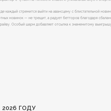
де каждый стремится выйти на авансцену с блистательной новин
ртных новинок — не трещит, а радует бетторов благодаря сбал
райву. Особый шарм добавляет отсылка к знаменитому выигрыш
 2026 ГОДУ