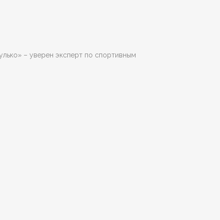
пулько» – уверен эксперт по спортивным