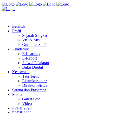
Jl. Radio Kabinuang Kel. Baru Kec. Baolan Kab. Tolitoli
sman3tolitoli@gmail.com
Beranda
Profil
Sejarah Singkat
Visi & Misi
Guru dan Staff
Akademik
E-Learning
E-Raport
Jadwal Pelajaran
Buku Digital
Kesiswaan
Tata Tertib
Ekstrakurikuler
Direktori Siswa
Sarana dan Prasarana
Media
Galeri Foto
Video
PPDB 2020
PPDB 2022