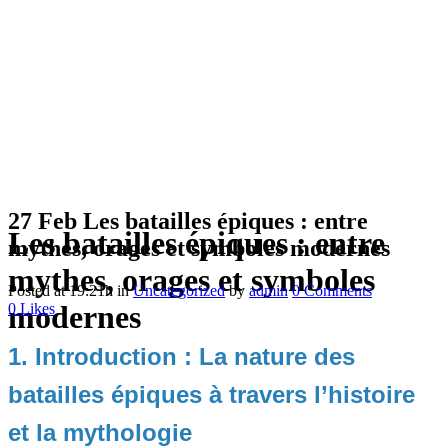
27 Feb
Les batailles épiques : entre
Les batailles épiques : entre
mythes, orages et symboles modernes
mythes, orages et symboles
Posted at 19:21h
in
Uncategorized
by
admin
0 Comments
modernes
0
Likes
1. Introduction : La nature des
batailles épiques à travers l’histoire
et la mythologie