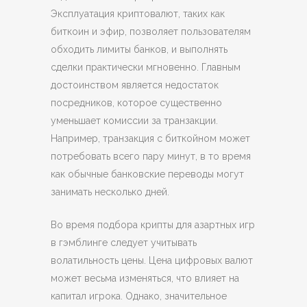
Эксплуатация криптовалют, таких как
биткоин и эфир, позволяет пользователям
обходить лимиты банков, и выполнять
сделки практически мгновенно. Главным
достоинством является недостаток
посредников, которое существенно
уменьшает комиссии за транзакции.
Например, транзакция с биткойном может
потребовать всего пару минут, в то время
как обычные банковские переводы могут
занимать несколько дней.
Во время подбора крипты для азартных игр
в гэмблинге следует учитывать
волатильность цены. Цена цифровых валют
может весьма изменяться, что влияет на
капитал игрока. Однако, значительное