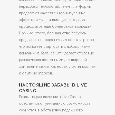
передовых технологий, такие платформы
предлагают качественную визуальные
эффекты и мультипликацию, что делает
процесс игры еще более захватывающим.
Помимо, этого, большинство ресурсы
предлагают поощрения для новых игроков,
что помогает стартовать с добавочными
деньгами на балансе. Это делает столовые
развлечения доступными для широкой
зрителей и манит как новых участников, так
и опытных игроков.
НАСТОЯЩИЕ ЗАБАВЫ В LIVE
CASINO
Реальные развлечения в Live Casino
обеспечивают уникальную возможность
окунуться в обстановку подлинного