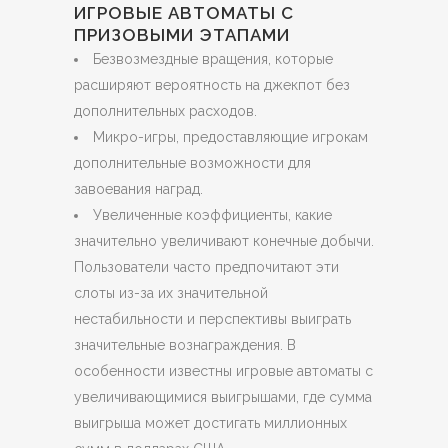
ИГРОВЫЕ АВТОМАТЫ С
ПРИЗОВЫМИ ЭТАПАМИ
Безвозмездные вращения, которые
расширяют вероятность на джекпот без
дополнительных расходов.
Микро-игры, предоставляющие игрокам
дополнительные возможности для
завоевания наград.
Увеличенные коэффициенты, какие
значительно увеличивают конечные добычи.
Пользователи часто предпочитают эти
слоты из-за их значительной
нестабильности и перспективы выиграть
значительные вознаграждения. В
особенности известны игровые автоматы с
увеличивающимися выигрышами, где сумма
выигрыша может достигать миллионных