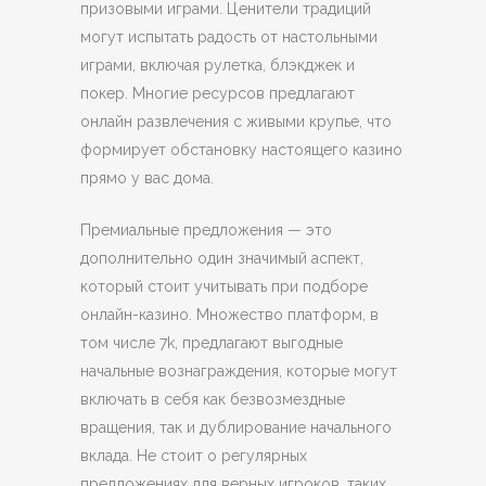
призовыми играми. Ценители традиций
могут испытать радость от настольными
играми, включая рулетка, блэкджек и
покер. Многие ресурсов предлагают
онлайн развлечения с живыми крупье, что
формирует обстановку настоящего казино
прямо у вас дома.
Премиальные предложения — это
дополнительно один значимый аспект,
который стоит учитывать при подборе
онлайн-казино. Множество платформ, в
том числе 7k, предлагают выгодные
начальные вознаграждения, которые могут
включать в себя как безвозмездные
вращения, так и дублирование начального
вклада. Не стоит о регулярных
предложениях для верных игроков, таких