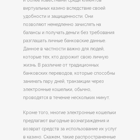
и более известными среди клиентов
виртуальных казино вследствие своей
удобности и защищенности. Они
позволяют немедленно зачислять на
балансы и получать деньги без требования
разглашать личные банковские данные.
Данное в частности важно для людей,
которые тех, кто дорожит свою личную
жизнь. В различие от традиционных
банковских переводов, которые способны
занимать пару дней, транзакции через
электронные кошельки, обычно,
проводятся в течение нескольких минут.
Кроме того, многие электронные кошельки
предлагают выгодные вознаграждения и
возврат средств за использование их услуг
в казино. Скажем, такие распространенные