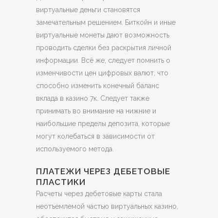
виртуальные деньги становятся
замечательным решением. Биткойн и иные
виртуальные монеты дают возможность
проводить сделки без раскрытия личной
информации. Всё же, следует помнить о
изменчивости цен цифровых валют, что
способно изменить конечный баланс
вклада в казино 7к. Следует также
принимать во внимание на нижние и
наибольшие пределы депозита, которые
могут колебаться в зависимости от
используемого метода.
ПЛАТЕЖИ ЧЕРЕЗ ДЕБЕТОВЫЕ
ПЛАСТИКИ
Расчеты через дебетовые карты стала
неотъемлемой частью виртуальных казино,