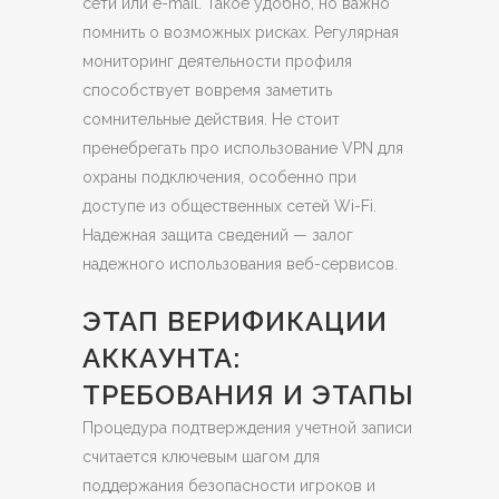
сети или e-mail. Такое удобно, но важно
помнить о возможных рисках. Регулярная
мониторинг деятельности профиля
способствует вовремя заметить
сомнительные действия. Не стоит
пренебрегать про использование VPN для
охраны подключения, особенно при
доступе из общественных сетей Wi-Fi.
Надежная защита сведений — залог
надежного использования веб-сервисов.
ЭТАП ВЕРИФИКАЦИИ
АККАУНТА:
ТРЕБОВАНИЯ И ЭТАПЫ
Процедура подтверждения учетной записи
считается ключевым шагом для
поддержания безопасности игроков и