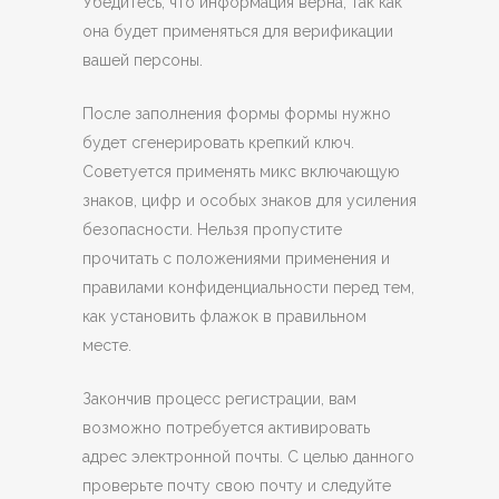
Убедитесь, что информация верна, так как
она будет применяться для верификации
вашей персоны.
После заполнения формы формы нужно
будет сгенерировать крепкий ключ.
Советуется применять микс включающую
знаков, цифр и особых знаков для усиления
безопасности. Нельзя пропустите
прочитать с положениями применения и
правилами конфиденциальности перед тем,
как установить флажок в правильном
месте.
Закончив процесс регистрации, вам
возможно потребуется активировать
адрес электронной почты. С целью данного
проверьте почту свою почту и следуйте