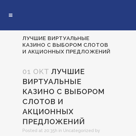
ЛУЧШИЕ ВИРТУАЛЬНЫЕ
КАЗИНО С ВЫБОРОМ СЛОТОВ
И АКЦИОННЫХ ПРЕДЛОЖЕНИЙ
01 OKT
ЛУЧШИЕ
ВИРТУАЛЬНЫЕ
КАЗИНО С ВЫБОРОМ
СЛОТОВ И
АКЦИОННЫХ
ПРЕДЛОЖЕНИЙ
Posted at 20:35h
in
Uncategorized
by