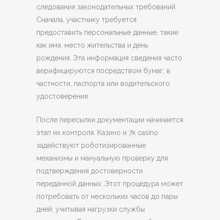
следования законодательных требований.
Сначала, участнику требуется
предоставить персональные данные, такие
как имя, место жительства и день
рождения. Эта информация сведения часто
верифицируются посредством бумаг, в
частности, паспорта или водительского
удостоверения.
После пересылки документации начинается
этап их контроля. Казино и 7k casino
задействуют роботизированные
механизмы и мануальную проверку для
подтверждения достоверности
переданной данных. Этот процедура может
потребовать от нескольких часов до пары
дней, учитывая нагрузки службы