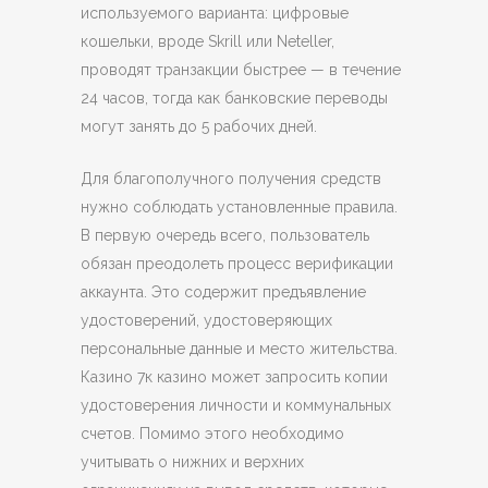
используемого варианта: цифровые
кошельки, вроде Skrill или Neteller,
проводят транзакции быстрее — в течение
24 часов, тогда как банковские переводы
могут занять до 5 рабочих дней.
Для благополучного получения средств
нужно соблюдать установленные правила.
В первую очередь всего, пользователь
обязан преодолеть процесс верификации
аккаунта. Это содержит предъявление
удостоверений, удостоверяющих
персональные данные и место жительства.
Казино 7к казино может запросить копии
удостоверения личности и коммунальных
счетов. Помимо этого необходимо
учитывать о нижних и верхних