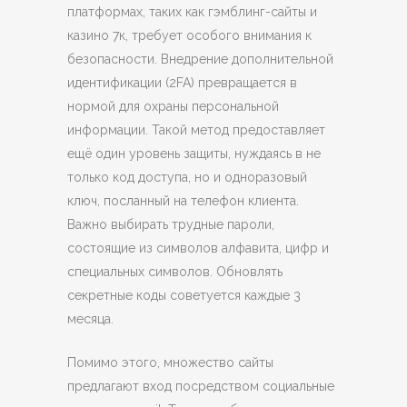
платформах, таких как гэмблинг-сайты и
казино 7к, требует особого внимания к
безопасности. Внедрение дополнительной
идентификации (2FA) превращается в
нормой для охраны персональной
информации. Такой метод предоставляет
ещё один уровень защиты, нуждаясь в не
только код доступа, но и одноразовый
ключ, посланный на телефон клиента.
Важно выбирать трудные пароли,
состоящие из символов алфавита, цифр и
специальных символов. Обновлять
секретные коды советуется каждые 3
месяца.
Помимо этого, множество сайты
предлагают вход посредством социальные