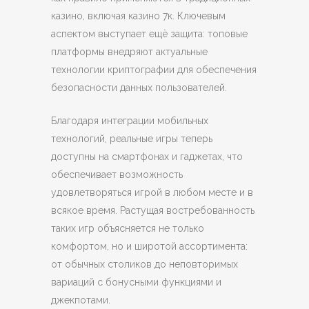
казино, включая казино 7к. Ключевым
аспектом выступает ещё защита: топовые
платформы внедряют актуальные
технологии криптографии для обеспечения
безопасности данных пользователей.
Благодаря интеграции мобильных
технологий, реальные игры теперь
доступны на смартфонах и гаджетах, что
обеспечивает возможность
удовлетворяться игрой в любом месте и в
всякое время. Растущая востребованность
таких игр объясняется не только
комфортом, но и широтой ассортимента:
от обычных столиков до неповторимых
вариаций с бонусными функциями и
джекпотами.