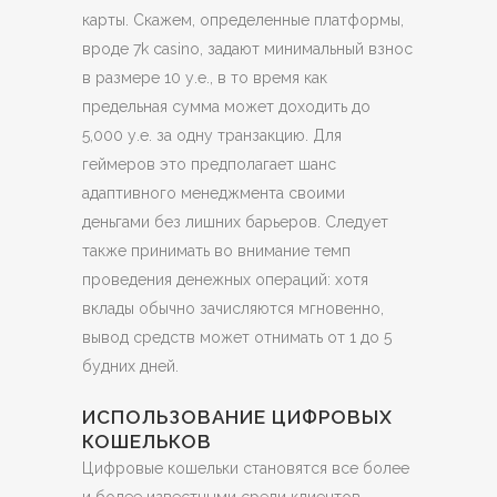
карты. Скажем, определенные платформы,
вроде 7k casino, задают минимальный взнос
в размере 10 у.е., в то время как
предельная сумма может доходить до
5,000 у.е. за одну транзакцию. Для
геймеров это предполагает шанс
адаптивного менеджмента своими
деньгами без лишних барьеров. Следует
также принимать во внимание темп
проведения денежных операций: хотя
вклады обычно зачисляются мгновенно,
вывод средств может отнимать от 1 до 5
будних дней.
ИСПОЛЬЗОВАНИЕ ЦИФРОВЫХ
КОШЕЛЬКОВ
Цифровые кошельки становятся все более