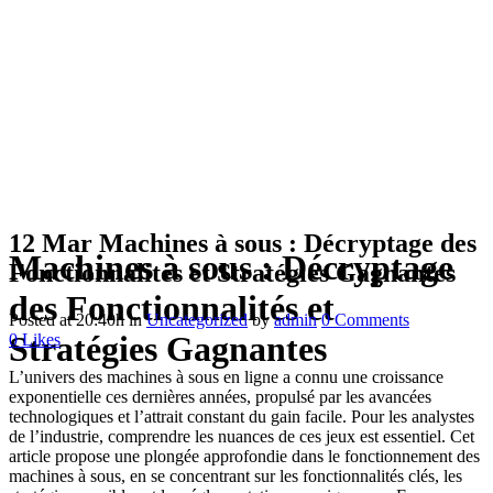
12 Mar
Machines à sous : Décryptage des
Machines à sous : Décryptage
Fonctionnalités et Stratégies Gagnantes
des Fonctionnalités et
Posted at 20:40h
in
Uncategorized
by
admin
0 Comments
Stratégies Gagnantes
0
Likes
L’univers des machines à sous en ligne a connu une croissance
exponentielle ces dernières années, propulsé par les avancées
technologiques et l’attrait constant du gain facile. Pour les analystes
de l’industrie, comprendre les nuances de ces jeux est essentiel. Cet
article propose une plongée approfondie dans le fonctionnement des
machines à sous, en se concentrant sur les fonctionnalités clés, les