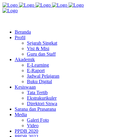
Jl. Radio Kabinuang Kel. Baru Kec. Baolan Kab. Tolitoli
sman3tolitoli@gmail.com
Beranda
Profil
Sejarah Singkat
Visi & Misi
Guru dan Staff
Akademik
E-Learning
E-Raport
Jadwal Pelajaran
Buku Digital
Kesiswaan
Tata Tertib
Ekstrakurikuler
Direktori Siswa
Sarana dan Prasarana
Media
Galeri Foto
Video
PPDB 2020
PPDB 2022