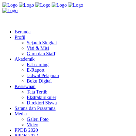
Jl. Radio Kabinuang Kel. Baru Kec. Baolan Kab. Tolitoli
sman3tolitoli@gmail.com
Beranda
Profil
Sejarah Singkat
Visi & Misi
Guru dan Staff
Akademik
E-Learning
E-Raport
Jadwal Pelajaran
Buku Digital
Kesiswaan
Tata Tertib
Ekstrakurikuler
Direktori Siswa
Sarana dan Prasarana
Media
Galeri Foto
Video
PPDB 2020
PPDB 2022