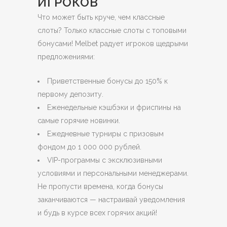
ИГРОКОВ
Что может быть круче, чем классные
слоты? Только классные слоты с топовыми
бонусами! Melbet радует игроков щедрыми
предложениями:
Приветственные бонусы до 150% к
первому депозиту.
Еженедельные кэшбэки и фриспины на
самые горячие новинки.
Ежедневные турниры с призовым
фондом до 1 000 000 рублей.
VIP-программы с эксклюзивными
условиями и персональными менеджерами.
Не пропусти времена, когда бонусы
заканчиваются — настраивай уведомления
и будь в курсе всех горячих акций!