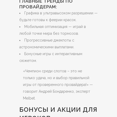
ГЛАВНЫЕ ТРЕНДЫ ПО
ПРОВАЙДЕРАМ:
Графика в ультравысоком разрешении —
будьте готовы к феерии красок.
Мобильная оптимизация — играй в
любой точке мира без тормозов.
Прогрессивные джекпоты с
астрономическими выплатами.
Бонусные игры с интерактивным
сюжетом.
«Чемпион среди слотов – это не
только удача, но и выбор правильной
игры от проверенного провайдера!» —
говорит Андрей Бондаренко, эксперт
Melbet.
БОНУСЫ И АКЦИИ ДЛЯ