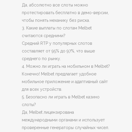
Да, абсолютно все слоты можно
протестировать бесплатно в демо-версии,
чтобы понять механику без риска.
3. Какие выплаты по слотам Melbet
считаются средними?
Средний RTP у популярных слотов
составляет от 95% до 97%, что выше
среднего по рынку.
4. Можно ли играть на мобильном в Melbet?
Конечно! Melbet предлагает удобное
мобильное приложение и адаптивный сайт
для всех устройств.
5. Безопасно ли играть в Melbet казино
слоты?
Да, Melbet лицензирована
международными органами и использует
проверенные генераторы случайных чисел.