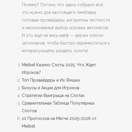
Почему? Потому что здесь собрано всё,
что нужно для настоящего гемблера:
топовые провайдеры, алгоритмы честности
и нескончаемый выбор игровых автоматов.
И это ещё не весь кайф — держи список
заголовков, чтобы быстро переместиться к
интересующему разделу золота!
Melbet Казино Слоты 2025: Что Ждет
Игроков?
Топ Провайдеры и Их Фишки
Бонусы и Акции для Игроков
Стратегии Выигрыша на Слотах
Сравнительная Таблица Популярных
Слотов
10 Прогнозов на Матчи 2025-2026 от
Melbet