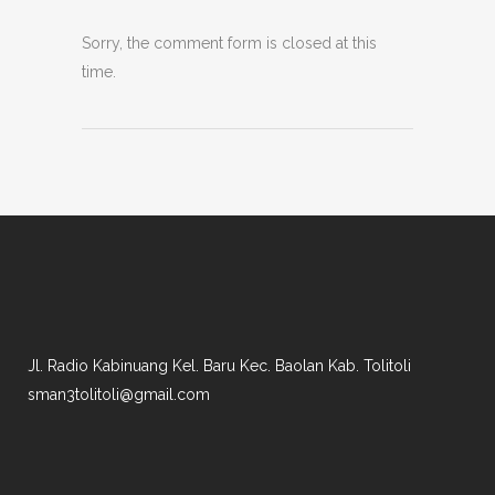
Sorry, the comment form is closed at this
time.
Jl. Radio Kabinuang Kel. Baru Kec. Baolan Kab. Tolitoli
sman3tolitoli@gmail.com