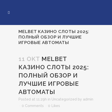
MELBET КАЗИНО СЛОТЫ 2025:
ПОЛНЫЙ ОБЗОР И ЛУЧШИЕ
ИГРОВЫЕ АВТОМАТЫ
11 OKT
MELBET
КАЗИНО СЛОТЫ 2025:
ПОЛНЫЙ ОБЗОР И
ЛУЧШИЕ ИГРОВЫЕ
АВТОМАТЫ
Posted at 11:29h
in
Uncategorized
by
admin
0 Comments
0
Likes