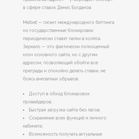
в сфере ставок Денис Богданов.
Melbet — гигант международного беттинга,
но государственные блокировки
периодически ставят палки в колёса.
Зеркало — это фактически полноценный
клон основного сайта, но с другим
адресом, позволяющий обойти все
преграды и спокойно делать ставки, не
боясь внезапных обрывов.
Доступ в обход блокировок
провайдеров;
Быстрая загрузка сайта без лагов;
Сохранение всех функций и личного
кабинета;
Возможность получать актуальные