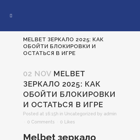
MELBET ЗЕРКАЛО 2025: КАК
ОБОЙТИ БЛОКИРОВКИ И
ОСТАТЬСЯ В ИГРЕ
02 NOV
MELBET
ЗЕРКАЛО 2025: КАК
ОБОЙТИ БЛОКИРОВКИ
И ОСТАТЬСЯ В ИГРЕ
Posted at 16:15h
in
Uncategorized
by
admin
0 Comments
0
Likes
Melbet зеркало