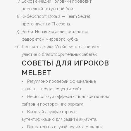
Бокс: Геннадий Головкин проводит
последний титульный бой.
Киберспорт: Dota 2 — Team Secret
претендует на TI сезона.
Регби: Новая Зеландия останется
фаворитом мирового кубка.
Легкая атлетика: Усейн Болт планирует
участие в благотворительных забегах.
СОВЕТЫ ДЛЯ ИГРОКОВ
MELBET
Регулярно проверяй официальные
каналы — почта, соцсети, сайт.
Не используй офферы с подозрительных
сайтов и посторонние зеркала.
Включай двухфакторную
аутентификацию для защиты аккаунта.
Внимательно изучай правила ставок и