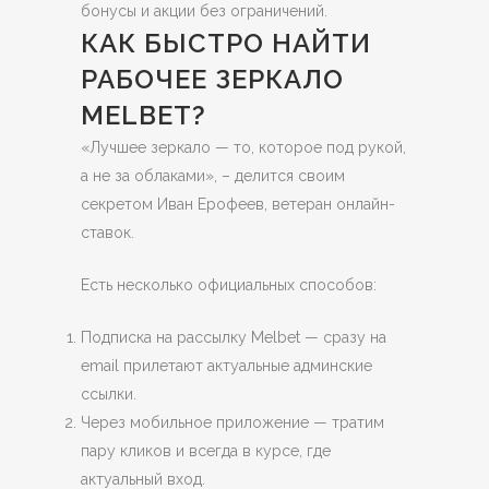
бонусы и акции без ограничений.
КАК БЫСТРО НАЙТИ
РАБОЧЕЕ ЗЕРКАЛО
MELBET?
«Лучшее зеркало — то, которое под рукой,
а не за облаками», – делится своим
секретом Иван Ерофеев, ветеран онлайн-
ставок.
Есть несколько официальных способов:
Подписка на рассылку Melbet — сразу на
email прилетают актуальные админские
ссылки.
Через мобильное приложение — тратим
пару кликов и всегда в курсе, где
актуальный вход.