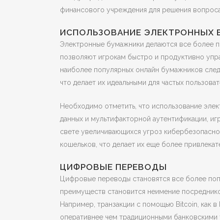
финансового учреждения для решения вопроса
ИСПОЛЬЗОВАНИЕ ЭЛЕКТРОННЫХ
Электронные бумажники делаются все более п
позволяют игрокам быстро и продуктивно упра
наиболее популярных онлайн бумажников следуе
что делает их идеальными для частых пользова
Необходимо отметить, что использование элек
данных и мультифакторной аутентификации, иг
свете увеличивающихся угроз кибербезопаснос
кошельков, что делает их еще более привлека
ЦИФРОВЫЕ ПЕРЕВОДЫ
Цифровые переводы становятся все более попу
преимуществ становится неимение посредников
Например, транзакции с помощью Bitcoin, как в
оперативнее чем традиционными банковскими