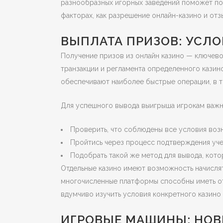
разнообразных игорных заведений поможет по
факторах, как разрешение онлайн-казино и отз
ВЫПЛАТА ПРИЗОВ: УСЛО
Получение призов из онлайн казино — ключево
транзакции и регламента определенного казино
обеспечивают наиболее быстрые операции, в то
Для успешного вывода выигрыша игрокам важн
Проверить, что соблюдены все условия воз
Пройтись через процесс подтверждения уче
Подобрать такой же метод для вывода, кото
Отдельные казино имеют возможность начислят
многочисленные платформы способны иметь отл
вдумчиво изучить условия конкретного казино
ИГРОВЫЕ МАШИНЫ: НОВ