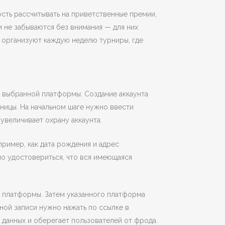
сть рассчитывать на приветственные премии,
 не забываются без внимания — для них
 организуют каждую неделю турниры, где
у выбранной платформы. Создание аккаунта
аницы. На начальном шаге нужно ввести
увеличивает охрану аккаунта.
ример, как дата рождения и адрес
о удостовериться, что вся имеющаяся
и платформы. Затем указанного платформа
ой записи нужно нажать по ссылке в
 данных и оберегает пользователей от фрода.