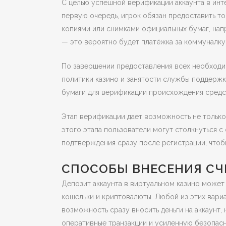
С целью успешной верификации аккаунта в ин
первую очередь, игрок обязан предоставить т
копиями или снимками официальных бумаг, нап
— это вероятно будет платёжка за коммуналку 
По завершении предоставления всех необходим
политики казино и занятости службы поддержк
бумаги для верификации происхождения средст
Этап верификации дает возможность не только 
этого этапа пользователи могут столкнуться с
подтверждения сразу после регистрации, чтоб
СПОСОБЫ ВНЕСЕНИЯ СЧ
Депозит аккаунта в виртуальном казино может
кошельки и криптовалюты. Любой из этих вариа
возможность сразу вносить деньги на аккаунт,
оперативные транзакции и усиленную безопасно