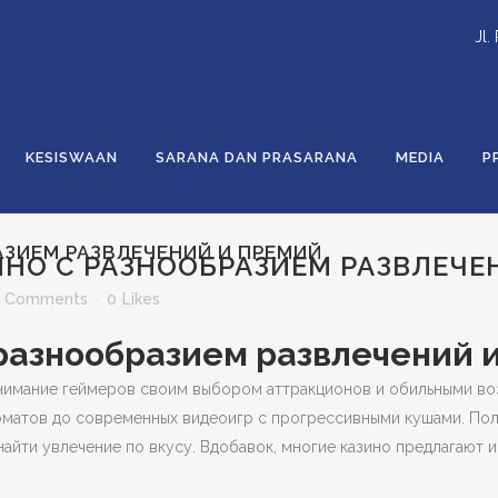
Jl.
KESISWAAN
SARANA DAN PRASARANA
MEDIA
P
ЗИЕМ РАЗВЛЕЧЕНИЙ И ПРЕМИЙ
НО С РАЗНООБРАЗИЕМ РАЗВЛЕЧЕ
 Comments
0
Likes
разнообразием развлечений 
 внимание геймеров своим выбором аттракционов и обильными в
томатов до современных видеоигр с прогрессивными кушами. По
найти увлечение по вкусу. Вдобавок, многие казино предлагают