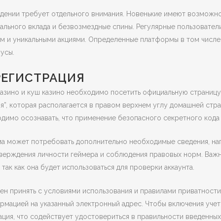
ведении требует отдельного внимания. Новенькие имеют возможно
ального вклада и безвозмездные спины. Регулярные пользователи
м и уникальными акциями. Определенные платформы в том числе
усы.
РЕГИСТРАЦИЯ
казино и куш казино необходимо посетить официальную страниц
ия”, которая располагается в правом верхнем углу домашней стр
ходимо осознавать, что применение безопасного секретного кода 
а может потребовать дополнительно необходимые сведения, нап
верждения личности геймера и соблюдения правовых норм. Важн
так как она будет использоваться для проверки аккаунта.
ен принять с условиями использования и правилами приватност
ацией на указанный электронный адрес. Чтобы включения учетн
ция, что содействует удостовериться в правильности введенных