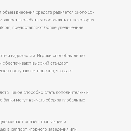
ая объем внесения средств равняется около 10-
можность колебаться составлять от некоторых
Bitcoin, предоставляют более увеличенные
оте и надежности. Игроки способны легко
сы обеспечивают высокий стандарт
чаев поступают мгновенно, что дает
дств. Такое способно стать дополнительный
е банки могут взимать сбор за глобальные
оддерживает онлайн-транзакции и
ью в саппорт игорного заведения или