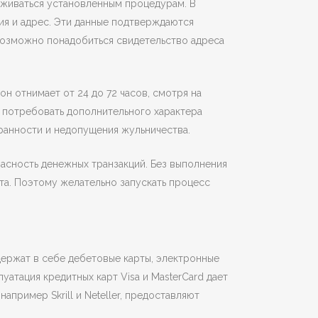
рживаться установленным процедурам. В
ия и адрес. Эти данные подтверждаются
возможно понадобиться свидетельство адреса
 отнимает от 24 до 72 часов, смотря на
ы потребовать дополнительного характера
ранности и недопущения жульничества.
пасность денежных транзакций. Без выполнения
нта. Поэтому желательно запускать процесс
ержат в себе дебетовые карты, электронные
атация кредитных карт Visa и MasterCard дает
пример Skrill и Neteller, предоставляют