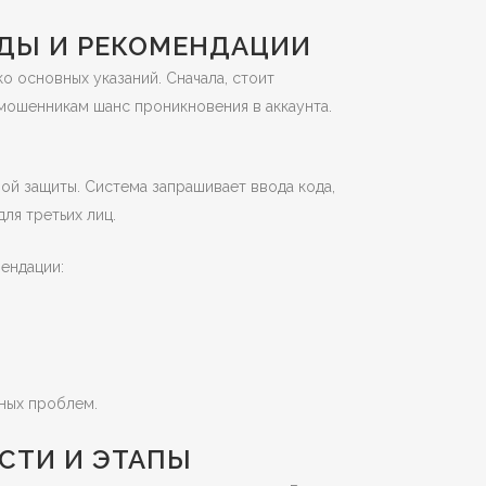
ДЫ И РЕКОМЕНДАЦИИ
 основных указаний. Сначала, стоит
мошенникам шанс проникновения в аккаунта.
й защиты. Система запрашивает ввода кода,
ля третьих лиц.
ендации:
нных проблем.
СТИ И ЭТАПЫ