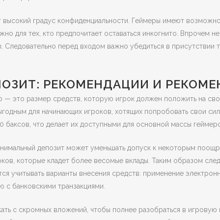
 высокий градус конфиденциальности. Геймеры имеют возможнос
жно для тех, кто предпочитает оставаться инкогнито. Впрочем не
 Следовательно перед входом важно убедиться в присутствии та
ОЗИТ: РЕКОМЕНДАЦИИ И РЕКОМ
 — это размер средств, которую игрок должен положить на свой
годным для начинающих игроков, хотящих попробовать свои сил
0 баксов, что делает их доступными для основной массы геймер
минимальный депозит может уменьшать допуск к некоторым поощ
ков, которые кладет более весомые вклады. Таким образом сле
ся учитывать варианты внесения средств: применение электрон
 с банковскими транзакциями.
ть с скромных вложений, чтобы полнее разобраться в игровую 