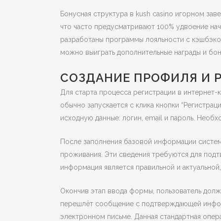
Бонусная структура в kush casino игорном за
что часто предусматривают 100% удвоение нач
разработаны программы лояльности с кэшбэко
можно выиграть дополнительные награды и бон
СОЗДАНИЕ ПРОФИЛЯ И 
Для старта процесса регистрации в интернет-
обычно запускается с клика кнопки “Регистрац
исходную данные: логин, email и пароль. Необ
После заполнения базовой информации систем
проживания. Эти сведения требуются для подт
информация является правильной и актуальной, 
Окончив этап ввода формы, пользователь долж
перешлёт сообщение с подтверждающей информ
электронном письме. Данная стандартная опера