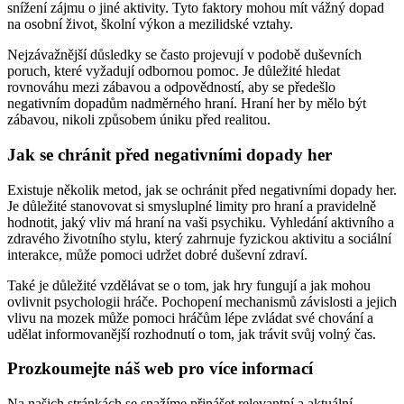
snížení zájmu o jiné aktivity. Tyto faktory mohou mít vážný dopad
na osobní život, školní výkon a mezilidské vztahy.
Nejzávažnější důsledky se často projevují v podobě duševních
poruch, které vyžadují odbornou pomoc. Je důležité hledat
rovnováhu mezi zábavou a odpovědností, aby se předešlo
negativním dopadům nadměrného hraní. Hraní her by mělo být
zábavou, nikoli způsobem úniku před realitou.
Jak se chránit před negativními dopady her
Existuje několik metod, jak se ochránit před negativními dopady her.
Je důležité stanovovat si smysluplné limity pro hraní a pravidelně
hodnotit, jaký vliv má hraní na vaši psychiku. Vyhledání aktivního a
zdravého životního stylu, který zahrnuje fyzickou aktivitu a sociální
interakce, může pomoci udržet dobré duševní zdraví.
Také je důležité vzdělávat se o tom, jak hry fungují a jak mohou
ovlivnit psychologii hráče. Pochopení mechanismů závislosti a jejich
vlivu na mozek může pomoci hráčům lépe zvládat své chování a
udělat informovanější rozhodnutí o tom, jak trávit svůj volný čas.
Prozkoumejte náš web pro více informací
Na našich stránkách se snažíme přinášet relevantní a aktuální