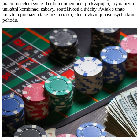
hráčů po celém světě. Tento fenomén není překvapující; hry nabízejí
unikátní kombinaci zábavy, soutěživosti a útěchy. Avšak s tímto
kouzlem přicházejí také různá rizika, která ovlivňují naši psychickou
pohodu.