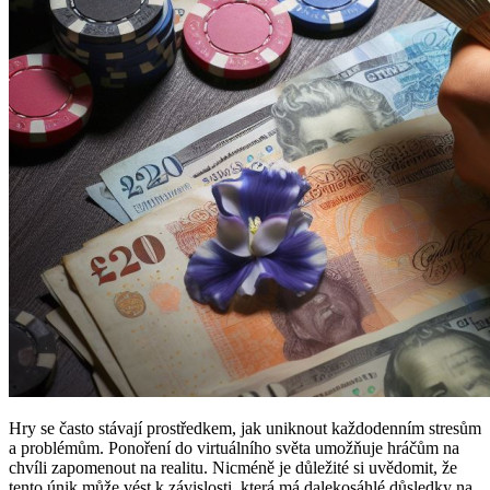
Hry se často stávají prostředkem, jak uniknout každodenním stresům
a problémům. Ponoření do virtuálního světa umožňuje hráčům na
chvíli zapomenout na realitu. Nicméně je důležité si uvědomit, že
tento únik může vést k závislosti, která má dalekosáhlé důsledky na