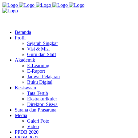
Jl. Radio Kabinuang Kel. Baru Kec. Baolan Kab. Tolitoli
sman3tolitoli@gmail.com
Beranda
Profil
Sejarah Singkat
Visi & Misi
Guru dan Staff
Akademik
E-Learning
E-Raport
Jadwal Pelajaran
Buku Digital
Kesiswaan
Tata Tertib
Ekstrakurikuler
Direktori Siswa
Sarana dan Prasarana
Media
Galeri Foto
Video
PPDB 2020
PPDB 2022