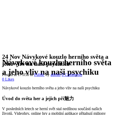
24 Nov
Návykové kouzlo herního světa a
Návykové kouzlo herního světa
jeho vliv na naši psychiku
a jeho vliv na naši psychiku
Posted at 17:05h
in
Public
by
admin
0 Comments
0
Likes
Návykové kouzlo herního světa a jeho vliv na naši psychiku
Úvod do světa her a jejich pří魅力
V posledních letech se herní svět stal nedílnou součástí našich
životů. Videohry, online hry a mobilní aplikace přitahují miliony