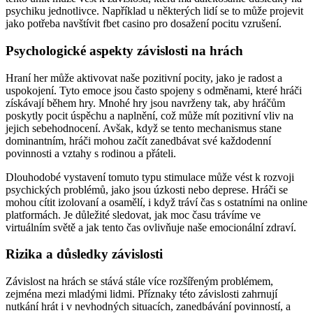
psychiku jednotlivce. Například u některých lidí se to může projevit
jako potřeba navštívit fbet casino pro dosažení pocitu vzrušení.
Psychologické aspekty závislosti na hrách
Hraní her může aktivovat naše pozitivní pocity, jako je radost a
uspokojení. Tyto emoce jsou často spojeny s odměnami, které hráči
získávají během hry. Mnohé hry jsou navrženy tak, aby hráčům
poskytly pocit úspěchu a naplnění, což může mít pozitivní vliv na
jejich sebehodnocení. Avšak, když se tento mechanismus stane
dominantním, hráči mohou začít zanedbávat své každodenní
povinnosti a vztahy s rodinou a přáteli.
Dlouhodobé vystavení tomuto typu stimulace může vést k rozvoji
psychických problémů, jako jsou úzkosti nebo deprese. Hráči se
mohou cítit izolovaní a osamělí, i když tráví čas s ostatními na online
platformách. Je důležité sledovat, jak moc času trávíme ve
virtuálním světě a jak tento čas ovlivňuje naše emocionální zdraví.
Rizika a důsledky závislosti
Závislost na hrách se stává stále více rozšířeným problémem,
zejména mezi mladými lidmi. Příznaky této závislosti zahrnují
nutkání hrát i v nevhodných situacích, zanedbávání povinností, a