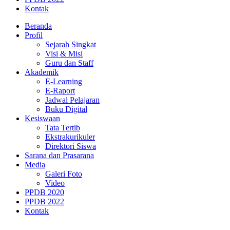
Kontak
Beranda
Profil
Sejarah Singkat
Visi & Misi
Guru dan Staff
Akademik
E-Learning
E-Raport
Jadwal Pelajaran
Buku Digital
Kesiswaan
Tata Tertib
Ekstrakurikuler
Direktori Siswa
Sarana dan Prasarana
Media
Galeri Foto
Video
PPDB 2020
PPDB 2022
Kontak