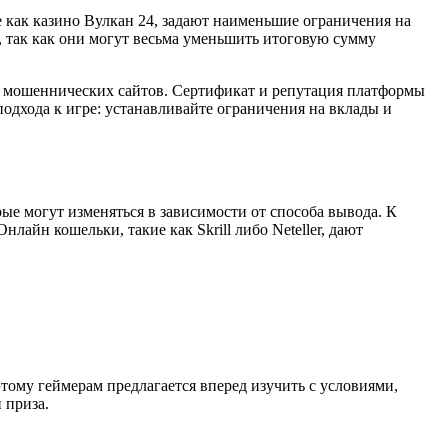
 как казино Вулкан 24, задают наименьшие ограничения на
, так как они могут весьма уменьшить итоговую сумму
ь мошеннических сайтов. Сертификат и репутация платформы
дхода к игре: устанавливайте ограничения на вклады и
е могут изменяться в зависимости от способа вывода. К
айн кошельки, такие как Skrill либо Neteller, дают
тому геймерам предлагается вперед изучить с условиями,
 приза.