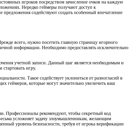
остоянных игроков посредством зачисление очков на каждую
дложениях. Нередко геймеры получают доступ к
 предложения содействуют создать особенный впечатление
Прежде всего, нужно посетить главную страницу игорного
я личной информации. Необходимо предоставлять исключительно
лючения учетной записи. Данный шаг является необходимым и
 стартовать игру.
иальности. Такое содействует уклониться от разногласий в
щих геймеров, которые могут значительно увеличить ваш
оли. Профессионалы рекомендуют, чтобы секретный код
б весьма усложняет задачу злоумышленникам, желающим
шенный уровень безопасности, требуя от игрока верификации