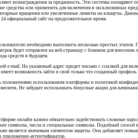
вляют вознаграждения за преданность. Эти системы поощряют п
щие средства или применить для включения в эксклюзивных пре
нтарные вращения или увеличенные лимиты на кэшауты. Данные
 24 официальный сайт на продолжительное время.
ользователю необходимо выполнить несколько простых этапов. 
 игрок будет отправлен на веб-страницу с бланком для внесени
ода средств в будущем.
й e-mail. На указанный адрес придет письмо с ссылкой для вк
меет возможность зайти в свой только что созданный профиль и
ь положениями использования платформы и политикой конфиденц
ймплеем. Не забудьте использовать бонусные акции для начинаю
атформе онлайн казино обязательно задействовать сложные пар
енькие символы, числа и специальные символы. Подобный спосо
акже является значимым элементом защиты. Она добавляет повы
ли приложение-аутентификатор.