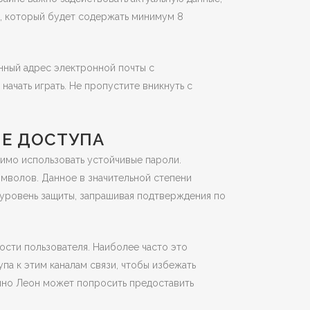
ь, который будет содержать минимум 8
нный адрес электронной почты с
начать играть. Не пропустите вникнуть с
ИЕ ДОСТУПА
димо использовать устойчивые пароли.
имволов. Данное в значительной степени
 уровень защиты, запрашивая подтверждения по
ости пользователя. Наиболее часто это
па к этим каналам связи, чтобы избежать
зино Леон может попросить предоставить