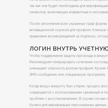
так как она будет необходима для верификаци
символов, включающих алфавитные и числовые
После заполнения всех указанных граф формы 
активационной ссылкой для профиля. Кликнув п
правилами вознаграждений за подписку, котор
ЛОГИН ВНУТРЬ УЧЕТНУЮ
Чтобы поддержания защиты при входа в аккаунт
Рекомендуем генерировать сочетания состоящие
уменьшает опасность взлома профиля. Кроме т
SMS-сообщению или специальную программу.
Когда вход к аккаунту был утерян, процесс в
совершается с использованием связанный e-ma
проблем с восстановлением. В случае случае 
бумаги для верификации персональных данных,