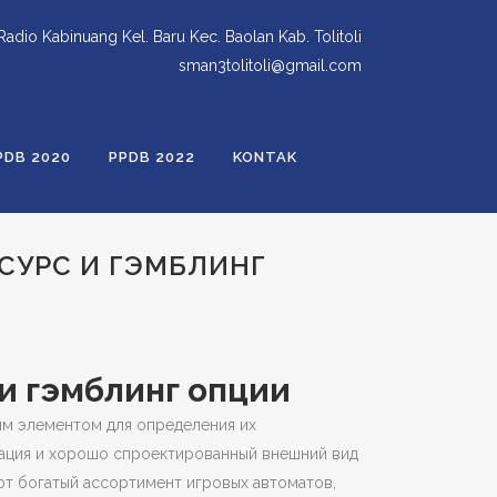
 Radio Kabinuang Kel. Baru Kec. Baolan Kab. Tolitoli
sman3tolitoli@gmail.com
PDB 2020
PPDB 2022
KONTAK
СУРС И ГЭМБЛИНГ
и гэмблинг опции
ым элементом для определения их
игация и хорошо спроектированный внешний вид
т богатый ассортимент игровых автоматов,