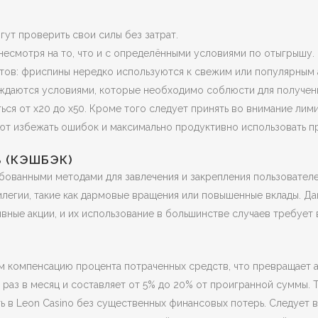
гут проверить свои силы без затрат.
несмотря на то, что и с определёнными условиями по отыгрышу.
тов: фриспины нередко используются к свежим или популярным 
даются условиями, которые необходимо соблюсти для получения
ься от x20 до x50. Кроме того следует принять во внимание лим
ют избежать ошибок и максимально продуктивно использовать п
 (КЭШБЭК)
бованными методами для завлечения и закрепления пользователе
илегии, такие как дармовые вращения или повышенные вклады. 
ные акции, и их использование в большинстве случаев требует 
м компенсацию процента потраченных средств, что превращает а
 раз в месяц и составляет от 5% до 20% от проигранной суммы.
ь в Leon Casino без существенных финансовых потерь. Следует 