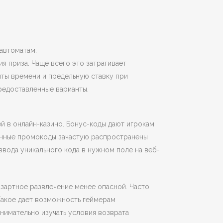
автоматам.
 приза. Чаще всего это затрагивает
иты времени и предельную ставку при
редоставленные варианты.
й в онлайн-казино. Бонус-коды дают игрокам
Данные промокоды зачастую распространены
ввода уникального кода в нужном поле на веб-
зартное развлечение менее опасной. Часто
 Такое дает возможность геймерам
внимательно изучать условия возврата