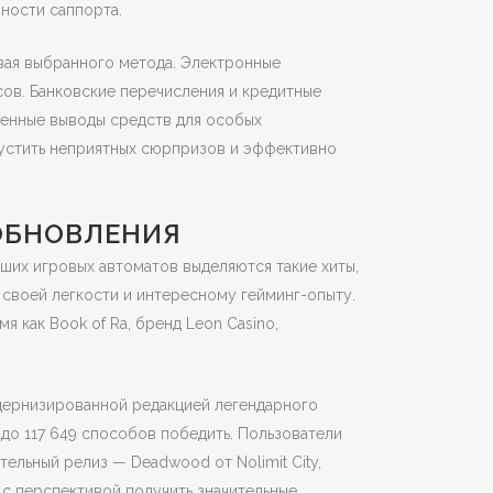
ности саппорта.
ывая выбранного метода. Электронные
асов. Банковские перечисления и кредитные
ренные выводы средств для особых
пустить неприятных сюрпризов и эффективно
ОБНОВЛЕНИЯ
ших игровых автоматов выделяются такие хиты,
ря своей легкости и интересному гейминг-опыту.
 как Book of Ra, бренд Leon Casino,
одернизированной редакцией легендарного
 до 117 649 способов победить. Пользователи
ельный релиз — Deadwood от Nolimit City,
с перспективой получить значительные