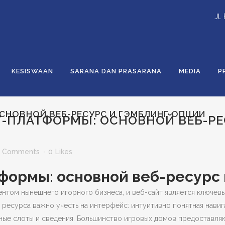
Jl.
KESISWAAN
SARANA DAN PRASARANA
MEDIA
P
СНОВНОЙ ВЕБ-РЕСУРС И ГЭМБЛИНГ ОПЦИИ
-ПЛАТФОРМЫ: ОСНОВНОЙ ВЕБ-РЕ
 Comments
0
Likes
формы: основной веб-ресурс 
нтом нынешнего игорного бизнеса, и веб-сайт является ключев
е ресурса важно учесть на интерфейс: интуитивно понятная нав
ные слоты и сведения. Большинство игровых домов предоставляю