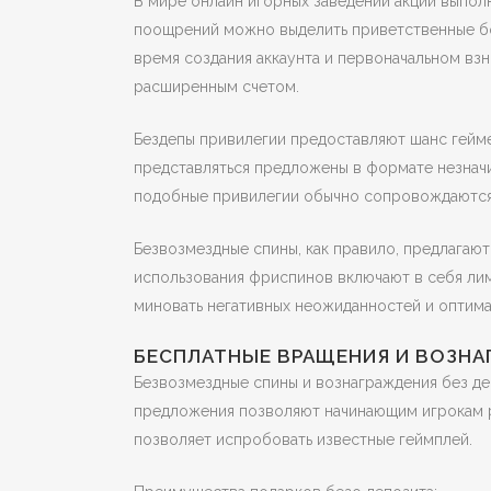
В мире онлайн игорных заведений акции выпол
поощрений можно выделить приветственные бо
время создания аккаунта и первоначальном взн
расширенным счетом.
Бездепы привилегии предоставляют шанс гейм
представляться предложены в формате незначи
подобные привилегии обычно сопровождаются 
Безвозмездные спины, как правило, предлагаю
использования фриспинов включают в себя лим
миновать негативных неожиданностей и оптима
БЕСПЛАТНЫЕ ВРАЩЕНИЯ И ВОЗНА
Безвозмездные спины и вознаграждения без деп
предложения позволяют начинающим игрокам ра
позволяет испробовать известные геймплей.