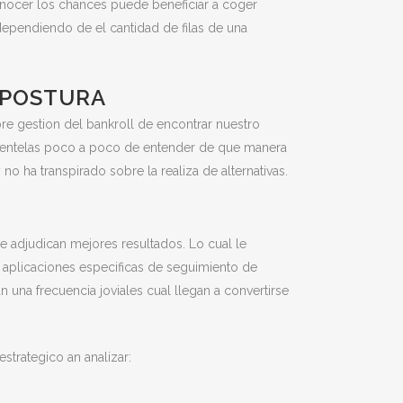
onocer los chances puede beneficiar a coger
ependiendo de el cantidad de filas de una
 POSTURA
re gestion del bankroll de encontrar nuestro
umentelas poco a poco de entender de que manera
o ha transpirado sobre la realiza de alternativas.
e adjudican mejores resultados. Lo cual le
 aplicaciones especificas de seguimiento de
 una frecuencia joviales cual llegan a convertirse
strategico an analizar: