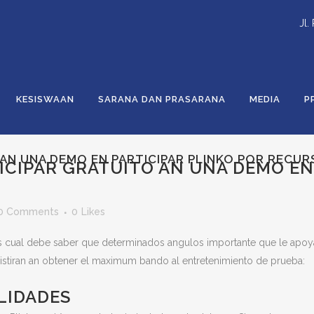
Jl.
KESISWAAN
SARANA DAN PRASARANA
MEDIA
P
 AN UNA DEMO EN PARTICIPAR PLINKO POR RECUR
ICIPAR GRATUITO AN UNA DEMO EN
0 Comments
0
Likes
s cual debe saber que determinados angulos importante que le apoya
sistiran an obtener el maximum bando al entretenimiento de prueba:
LIDADES