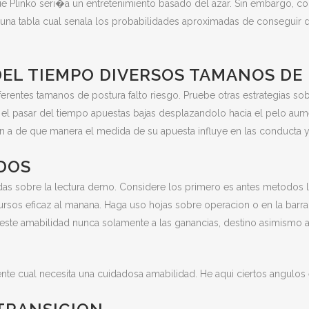
e Plinko seri�a un entretenimiento basado del azar. Sin embargo, c
una tabla cual senala los probabilidades aproximadas de conseguir d
 DEL TIEMPO DIVERSOS TAMANOS DE
rentes tamanos de postura falto riesgo. Pruebe otras estrategias sob
n el pasar del tiempo apuestas bajas desplazandolo hacia el pelo a
 a de que manera el medida de su apuesta influye en las conducta y n
DOS
das sobre la lectura demo. Considere los primero es antes metodos l
ursos eficaz al manana. Haga uso hojas sobre operacion o en la barra
Preste amabilidad nunca solamente a las ganancias, destino asimismo an
nte cual necesita una cuidadosa amabilidad. He aqui ciertos angulos e