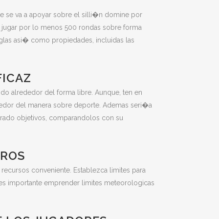
 se va a apoyar sobre el silli�n domine por
a jugar por lo menos 500 rondas sobre forma
glas asi� como propiedades, incluidas las
FICAZ
ido alrededor del forma libre. Aunque, ten en
ededor del manera sobre deporte. Ademas seri�a
spirado objetivos, comparandolos con su
GROS
recursos conveniente. Establezca limites para
es importante emprender limites meteorologicas