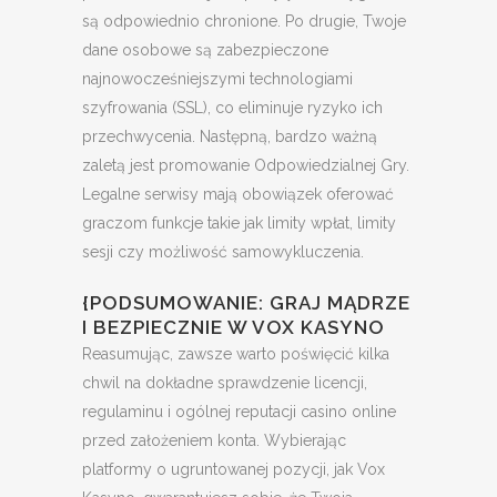
są odpowiednio chronione. Po drugie, Twoje
dane osobowe są zabezpieczone
najnowocześniejszymi technologiami
szyfrowania (SSL), co eliminuje ryzyko ich
przechwycenia. Następną, bardzo ważną
zaletą jest promowanie Odpowiedzialnej Gry.
Legalne serwisy mają obowiązek oferować
graczom funkcje takie jak limity wpłat, limity
sesji czy możliwość samowykluczenia.
{PODSUMOWANIE: GRAJ MĄDRZE
I BEZPIECZNIE W VOX KASYNO
Reasumując, zawsze warto poświęcić kilka
chwil na dokładne sprawdzenie licencji,
regulaminu i ogólnej reputacji casino online
przed założeniem konta. Wybierając
platformy o ugruntowanej pozycji, jak Vox