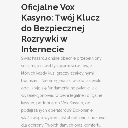
Oficjalne Vox
Kasyno: Twój Klucz
do Bezpiecznej
Rozrywki w
Internecie
Świat hazardu online obecnie przepełniony
setkami, a nawet tysiącami serwisów, z
których każdy kusi graczy atrakcyjnymi
bonusami. Niemniej jednak, wśród tak wielu
opcji kryje się fundamentalne pytanie: jak
wyselekcjonować w pełni legalne i oficjalne
kasyno, podobną do Vox Kasyno, od
podejrzanych operatorów? Dokonanie
właściwego wyboru jest absolutnie kluczowe
dla ochrony Twoich danych oraz komfortu