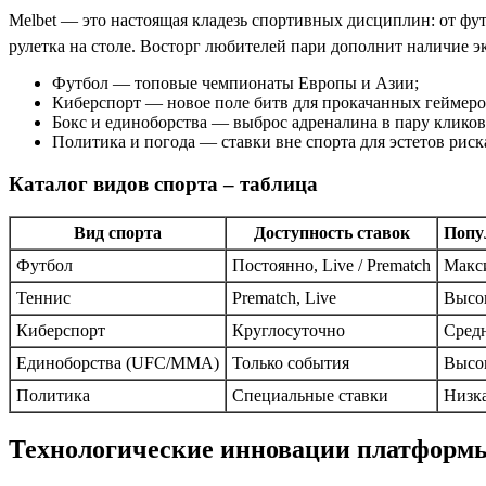
Melbet — это настоящая кладезь спортивных дисциплин: от фут
рулетка на столе. Восторг любителей пари дополнит наличие э
Футбол — топовые чемпионаты Европы и Азии;
Киберспорт — новое поле битв для прокачанных геймеро
Бокс и единоборства — выброс адреналина в пару кликов
Политика и погода — ставки вне спорта для эстетов риск
Каталог видов спорта – таблица
Вид спорта
Доступность ставок
Попу
Футбол
Постоянно, Live / Prematch
Макс
Теннис
Prematch, Live
Высо
Киберспорт
Круглосуточно
Сред
Единоборства (UFC/MMA)
Только события
Высо
Политика
Специальные ставки
Низк
Технологические инновации платформ