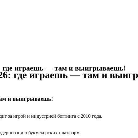
: где играешь — там и выигрываешь!
26: где играешь — там и выиг
там и выигрываешь!
т за игрой и индустрией беттинга с 2010 года.
одернизацию букмекерских платформ.