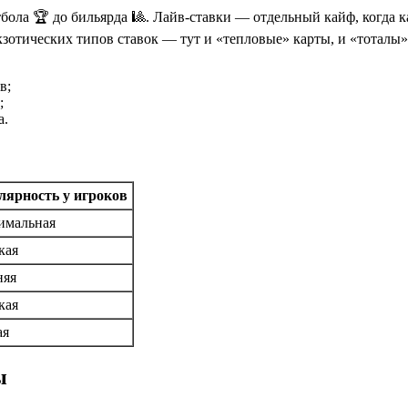
бола 🏆 до бильярда 🎱. Лайв-ставки — отдельный кайф, когда к
кзотических типов ставок — тут и «тепловые» карты, и «тоталы»
в;
;
а.
лярность у игроков
имальная
кая
няя
кая
ая
ы