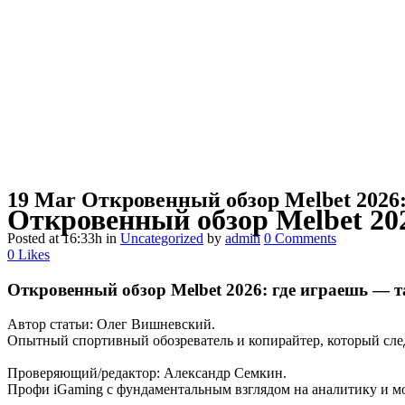
19 Mar
Откровенный обзор Melbet 2026
Откровенный обзор Melbet 20
Posted at 16:33h
in
Uncategorized
by
admin
0 Comments
0
Likes
Откровенный обзор Melbet 2026: где играешь — 
Автор статьи:
Олег Вишневский
.
Опытный спортивный обозреватель и копирайтер, который следи
Проверяющий/редактор:
Александр Семкин
.
Профи iGaming с фундаментальным взглядом на аналитику и м