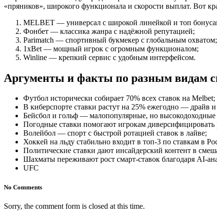
«пряников», широкого функционала и скорости выплат. Вот кр
MELBET — универсал с широкой линейкой и топ бонуса
Фонбет — классика жанра с надёжной репутацией;
Parimatch — спортивный букмекер с глобальным охватом;
1xBet — мощный игрок с огромным функционалом;
Winline — крепкий сервис с удобным интерфейсом.
Аргументы и факты по разным видам с
Футбол исторически собирает 70% всех ставок на Melbet;
В киберспорте ставки растут на 25% ежегодно — драйв и
Бейсбол и гольф — малопопулярные, но высокодоходны
Погодные ставки помогают игрокам диверсифицировать 
Волейбол — спорт с быстрой ротацией ставок в лайве;
Хоккей на льду стабильно входит в топ-3 по ставкам в Ро
Политические ставки дают инсайдерский контент в смеш
Шахматы переживают рост смарт-ставок благодаря AI-ан
UFC
No Comments
Sorry, the comment form is closed at this time.