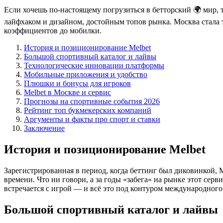
Если хочешь по-настоящему погрузиться в бетторский 🌍 мир, 
лайфхаком и дизайном, достойным топов рынка. Москва стала т
коэффициентов до мобилки.
История и позиционирование Melbet
Большой спортивный каталог и лайвы
Технологические инновации платформы
Мобильные приложения и удобство
Плюшки и бонусы для игроков
Melbet в Москве и сервис
Прогнозы на спортивные события 2026
Рейтинг топ букмекерских компаний
Аргументы и факты про спорт и ставки
Заключение
История и позиционирование Melbet
Зарегистрированная в период, когда беттинг был диковинкой, 
времени. Что ни говори, а за годы «забега» на рынке этот сер
встречается с игрой — и всё это под контуром международного
Большой спортивный каталог и лайвы