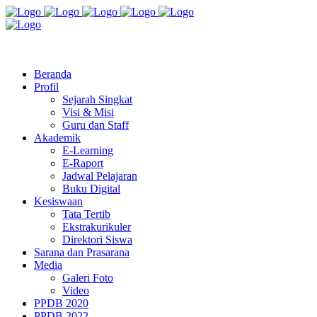
Jl. Radio Kabinuang Kel. Baru Kec. Baolan Kab. Tolitoli
sman3tolitoli@gmail.com
Beranda
Profil
Sejarah Singkat
Visi & Misi
Guru dan Staff
Akademik
E-Learning
E-Raport
Jadwal Pelajaran
Buku Digital
Kesiswaan
Tata Tertib
Ekstrakurikuler
Direktori Siswa
Sarana dan Prasarana
Media
Galeri Foto
Video
PPDB 2020
PPDB 2022