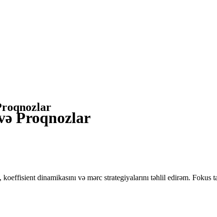
Proqnozlar
və Proqnozlar
koeffisient dinamikasını və mərc strategiyalarını təhlil edirəm. Fokus ta