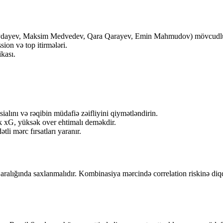
 Şeydayev, Maksim Medvedev, Qara Qarayev, Emin Mahmudov) mövcudlu
ion və top itirmələri.
kası.
lını və rəqibin müdafiə zəifliyini qiymətləndirin.
 xG, yüksək over ehtimalı deməkdir.
li mərc fırsatları yaranır.
aralığında saxlanmalıdır. Kombinasiya mərcində correlation riskinə diqqə