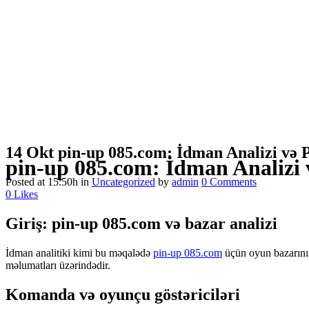
14 Okt
pin-up 085.com: İdman Analizi və 
pin-up 085.com: İdman Analizi 
Posted at 15:50h
in
Uncategorized
by
admin
0 Comments
0
Likes
Giriş: pin-up 085.com və bazar analizi
İdman analitiki kimi bu məqalədə
pin-up 085.соm
üçün oyun bazarını, 
məlumatları üzərindədir.
Komanda və oyunçu göstəriciləri