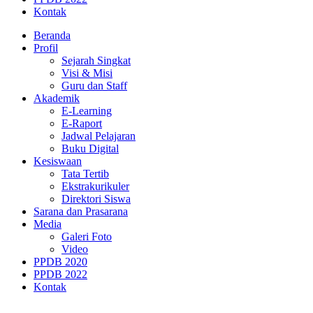
Kontak
Beranda
Profil
Sejarah Singkat
Visi & Misi
Guru dan Staff
Akademik
E-Learning
E-Raport
Jadwal Pelajaran
Buku Digital
Kesiswaan
Tata Tertib
Ekstrakurikuler
Direktori Siswa
Sarana dan Prasarana
Media
Galeri Foto
Video
PPDB 2020
PPDB 2022
Kontak