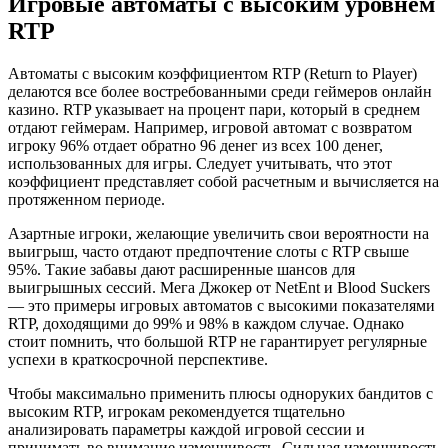
Игровые автоматы с высоким уровнем
RTP
Автоматы с высоким коэффициентом RTP (Return to Player)
делаются все более востребованными среди геймеров онлайн
казино. RTP указывает на процент пари, который в среднем
отдают геймерам. Например, игровой автомат с возвратом
игроку 96% отдает обратно 96 денег из всех 100 денег,
использованных для игры. Следует учитывать, что этот
коэффициент представляет собой расчетным и вычисляется на
протяженном периоде.
Азартные игроки, желающие увеличить свои вероятности на
выигрыш, часто отдают предпочтение слоты с RTP свыше
95%. Такие забавы дают расширенные шансов для
выигрышных сессий. Мега Джокер от NetEnt и Blood Suckers
— это примеры игровых автоматов с высокими показателями
RTP, доходящими до 99% и 98% в каждом случае. Однако
стоит помнить, что большой RTP не гарантирует регулярные
успехи в краткосрочной перспективе.
Чтобы максимально применить плюсы одноруких бандитов с
высоким RTP, игрокам рекомендуется тщательно
анализировать параметры каждой игровой сессии и
принимать во внимание изменчивость. Сильная изменчивость