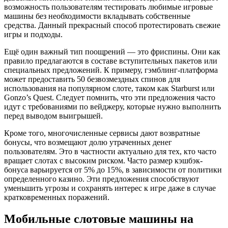
возможность пользователям тестировать любимые игровые
машины без необходимости вкладывать собственные
средства. Данный прекрасный способ протестировать свежие
игры и подходы.
Ещё один важный тип поощрений — это фриспины. Они как
правило предлагаются в составе вступительных пакетов или
специальных предложений. К примеру, гэмблинг-платформа
может предоставить 50 безвозмездных спинов для
использования на популярном слоте, таком как Starburst или
Gonzo’s Quest. Следует помнить, что эти предложения часто
идут с требованиями по вейджеру, которые нужно выполнить
перед выводом выигрышей.
Кроме того, многочисленные сервисы дают возвратные
бонусы, что возмещают долю утраченных денег
пользователям. Это в частности актуально для тех, кто часто
вращает слотах с высоким риском. Часто размер кэшбэк-
бонуса варьируется от 5% до 15%, в зависимости от политики
определенного казино. Эти предложения способствуют
уменьшить угрозы и сохранять интерес к игре даже в случае
кратковременных поражений.
Мобильные слотовые машины на