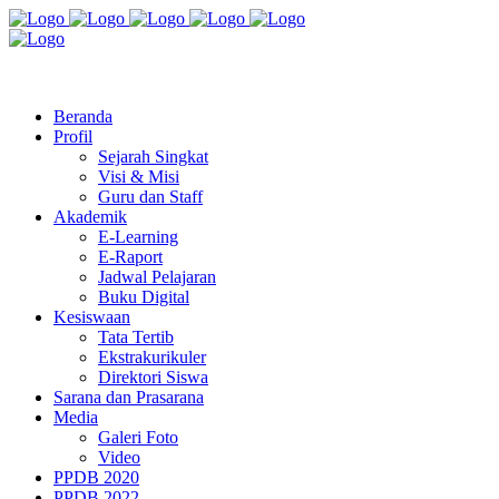
Jl. Radio Kabinuang Kel. Baru Kec. Baolan Kab. Tolitoli
sman3tolitoli@gmail.com
Beranda
Profil
Sejarah Singkat
Visi & Misi
Guru dan Staff
Akademik
E-Learning
E-Raport
Jadwal Pelajaran
Buku Digital
Kesiswaan
Tata Tertib
Ekstrakurikuler
Direktori Siswa
Sarana dan Prasarana
Media
Galeri Foto
Video
PPDB 2020
PPDB 2022