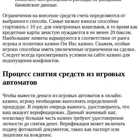
банковские данные.
Ограничения на внесение средств счета определяются от
выбранного способа. Самые низкие взносы способны
стартовать с 10 у.е. для электронных кошельков, в то время как
кредитные карты зачастую нуждаются в не менее 20 баксов.
Наибольшие лимиты варьируются в соответствии от ранга
игрока и политики казино Он Икс казино. Скажем, особые
игроки способны иметь увеличенные ограничения на сделки.
Следует всегда просматривать условия на сайте казино для
недопущения конфликтов.
Процесс снятия средств из игровых
автоматов
Чтобы вывести деньги из игровых автоматов в онлайн-
казино, игроку необходимо выполнять определенной
процедуре. В первую очередь важного, удостоверьтесь, что
ваш аккаунт верифицирован. Данный значимый шаг,
поскольку большая часть казино требуют удостоверения
личности до снятия денег. Верификация может включать
подачу фотокопий документов, таких как паспорт или
лицензия на вождение.