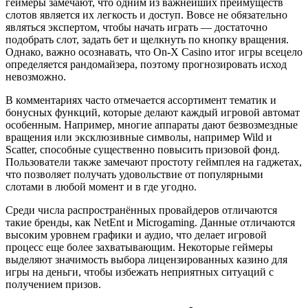
геймеры замечают, что одним из важнейших преимуществ
слотов является их легкость и доступ. Вовсе не обязательно
являться экспертом, чтобы начать играть — достаточно
подобрать слот, задать бет и щелкнуть по кнопку вращения.
Однако, важно осознавать, что On-X Casino итог игры всецело
определяется рандомайзера, поэтому прогнозировать исход
невозможно.
В комментариях часто отмечается ассортимент тематик и
бонусных функций, которые делают каждый игровой автомат
особенным. Например, многие аппараты дают безвозмездные
вращения или эксклюзивные символы, например Wild и
Scatter, способные существенно повысить призовой фонд.
Пользователи также замечают простоту геймплея на гаджетах,
что позволяет получать удовольствие от популярными
слотами в любой момент и в где угодно.
Среди числа распространённых провайдеров отличаются
такие бренды, как NetEnt и Microgaming. Данные отличаются
высоким уровнем графики и аудио, что делает игровой
процесс еще более захватывающим. Некоторые геймеры
выделяют значимость выбора лицензированных казино для
игры на деньги, чтобы избежать неприятных ситуаций с
получением призов.