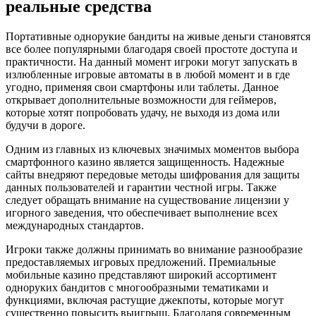
реальные средства
Портативные однорукие бандиты на живые деньги становятся
все более популярными благодаря своей простоте доступа и
практичности. На данный момент игроки могут запускать в
излюбленные игровые автоматы в в любой момент и в где
угодно, применяя свои смартфоны или таблеты. Данное
открывает дополнительные возможности для геймеров,
которые хотят попробовать удачу, не выходя из дома или
будучи в дороге.
Одним из главных из ключевых значимых моментов выбора
смартфонного казино является защищенность. Надежные
сайты внедряют передовые методы шифрования для защиты
данных пользователей и гарантии честной игры. Также
следует обращать внимание на существование лицензии у
игорного заведения, что обеспечивает выполнение всех
международных стандартов.
Игроки также должны принимать во внимание разнообразие
предоставляемых игровых предложений. Премиальные
мобильные казино представляют широкий ассортимент
одноруких бандитов с многообразными тематиками и
функциями, включая растущие джекпоты, которые могут
существенно повысить выигрыш. Благодаря современным