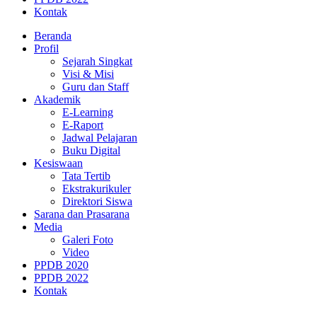
Kontak
Beranda
Profil
Sejarah Singkat
Visi & Misi
Guru dan Staff
Akademik
E-Learning
E-Raport
Jadwal Pelajaran
Buku Digital
Kesiswaan
Tata Tertib
Ekstrakurikuler
Direktori Siswa
Sarana dan Prasarana
Media
Galeri Foto
Video
PPDB 2020
PPDB 2022
Kontak