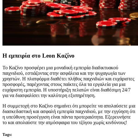
Η εμπειρία στο Leon Καζίνο
Το Καζίνο προσφέρει μια μοναδική εμπειρία διαδικτυακού
παιχνιδιού, εστιάζοντας στην ασφάλεια και την ψυχαγωγία των
χρηστών. Η πλατφόρμα διαθέτει πλήθος παιχνιδιών και ευχάριστες
προσφορές, παρέχοντας στους παίκτες όλα τα εργαλεία για μια
ευχάριστη εμπειρία. Η υποστήριξη πελατών είναι διαθέσιμη 24/7
για να διασφαλίσει την καλύτερη εξυπηρέτηση.
Η συμμετοχή στο Καζίνο σημαίνει ότι μπορείτε να απολαύσετε μια
διασκεδαστική και ασφαλή εμπειρία παιχνιδιού, με την εγγύηση ότι
η υπεύθυνη προσέγγιση είναι πάντα προτεραιότητα. Εξερευνήστε
το και απολαύστε την ατμόσφαιρα του τζόγου χωρίς κινδύνους!
Tags: