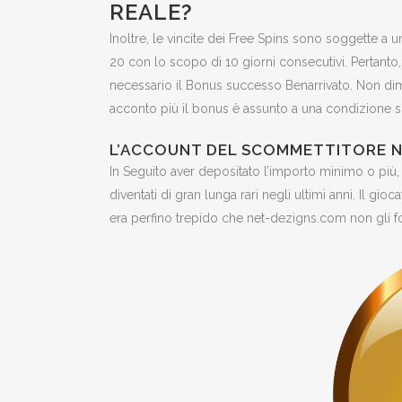
REALE?
Inoltre, le vincite dei Free Spins sono soggette a u
20 con lo scopo di 10 giorni consecutivi. Pertanto, av
necessario il Bonus successo Benarrivato. Non dimen
acconto più il bonus è assunto a una condizione 
L’ACCOUNT DEL SCOMMETTITORE N
In Seguito aver depositato l’importo minimo o più,
diventati di gran lunga rari negli ultimi anni. Il g
era perfino trepido che net-dezigns.com non gli f