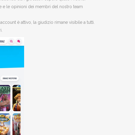
ie e le opinioni dei membri del nostro team
ccount è attivo, la giudizio rimane visibile a tutti.
i.