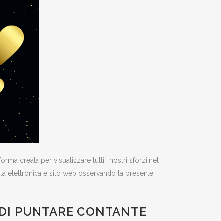
 creata per visualizzare tutti i nostri sforzi nel
osta elettronica e sito web osservando la presente
A DI PUNTARE CONTANTE