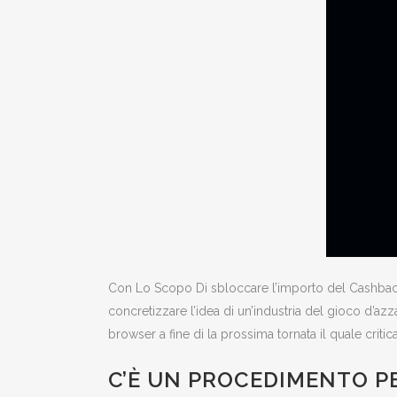
Con Lo Scopo Di sbloccare l’importo del Cashback,
concretizzare l’idea di un’industria del gioco d’az
browser a fine di la prossima tornata il quale critica
C’È UN PROCEDIMENTO PE