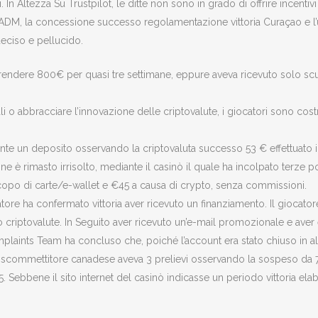
. In Altezza Su Trustpilot, le ditte non sono in grado di offrire incentiv
DM, la concessione successo regolamentazione vittoria Curaçao e l’uti
eciso e pellucido.
endere 800€ per quasi tre settimane, eppure aveva ricevuto solo scuse
onali o abbracciare l’innovazione delle criptovalute, i giocatori sono co
te un deposito osservando la criptovaluta successo 53 € effettuato il 
e è rimasto irrisolto, mediante il casinò il quale ha incolpato terze po
scopo di carte/e-wallet e €45 a causa di crypto, senza commissioni.
tore ha confermato vittoria aver ricevuto un finanziamento. Il gioca
so criptovalute. In Seguito aver ricevuto un’e-mail promozionale e aver 
plaints Team ha concluso che, poiché l’account era stato chiuso in alt
 Il scommettitore canadese aveva 3 prelievi osservando la sospeso da 7
5. Sebbene il sito internet del casinò indicasse un periodo vittoria elab