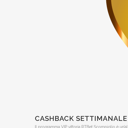
CASHBACK SETTIMANALE
Il programma VIP vittoria RTBet Scompiglio è un’all