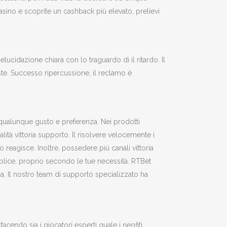
Casino e scoprite un cashback più elevato, prelievi
lucidazione chiara con lo traguardo di il ritardo. Il
ste. Successo ripercussione, il reclamo è
 qualunque gusto e preferenza. Nei prodotti
ità vittoria supporto. Il risolvere velocemente i
 reagisce. Inoltre, possedere più canali vittoria
mplice, proprio secondo le tue necessità. RTBet
ca. Il nostro team di supporto specializzato ha
endo sia i giocatori esperti quale i neofiti.