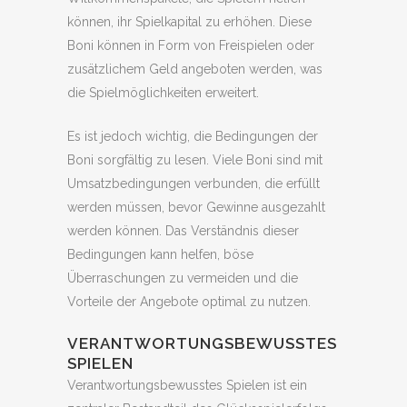
können, ihr Spielkapital zu erhöhen. Diese
Boni können in Form von Freispielen oder
zusätzlichem Geld angeboten werden, was
die Spielmöglichkeiten erweitert.
Es ist jedoch wichtig, die Bedingungen der
Boni sorgfältig zu lesen. Viele Boni sind mit
Umsatzbedingungen verbunden, die erfüllt
werden müssen, bevor Gewinne ausgezahlt
werden können. Das Verständnis dieser
Bedingungen kann helfen, böse
Überraschungen zu vermeiden und die
Vorteile der Angebote optimal zu nutzen.
VERANTWORTUNGSBEWUSSTES
SPIELEN
Verantwortungsbewusstes Spielen ist ein