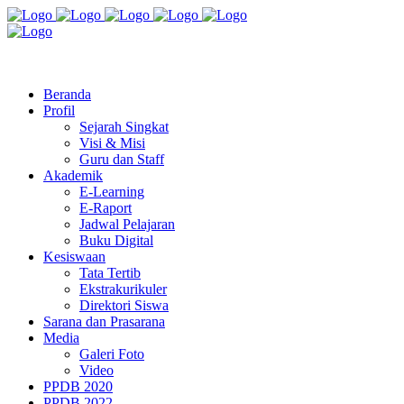
Jl. Radio Kabinuang Kel. Baru Kec. Baolan Kab. Tolitoli
sman3tolitoli@gmail.com
Beranda
Profil
Sejarah Singkat
Visi & Misi
Guru dan Staff
Akademik
E-Learning
E-Raport
Jadwal Pelajaran
Buku Digital
Kesiswaan
Tata Tertib
Ekstrakurikuler
Direktori Siswa
Sarana dan Prasarana
Media
Galeri Foto
Video
PPDB 2020
PPDB 2022