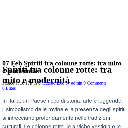
07 Feb
Spiriti tra colonne rotte: tra mito
Spiriti tra colonne rotte: tra
e modernità
mito e modernità
Posted at 16:17h
in
Uncategorized
by
admin
0 Comments
0
Likes
In Italia, un Paese ricco di storia, arte e leggende,
il simbolismo delle rovine e la presenza degli spiriti
si intrecciano profondamente nelle tradizioni
culturali. Le colonne rotte, le antiche vestigia e le