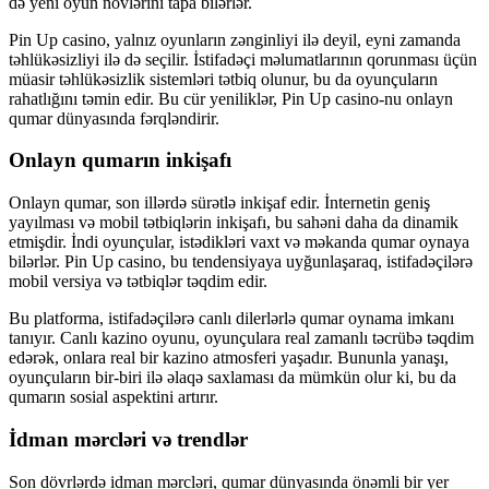
də yeni oyun növlərini tapa bilərlər.
Pin Up casino, yalnız oyunların zənginliyi ilə deyil, eyni zamanda
təhlükəsizliyi ilə də seçilir. İstifadəçi məlumatlarının qorunması üçün
müasir təhlükəsizlik sistemləri tətbiq olunur, bu da oyunçuların
rahatlığını təmin edir. Bu cür yeniliklər, Pin Up casino-nu onlayn
qumar dünyasında fərqləndirir.
Onlayn qumarın inkişafı
Onlayn qumar, son illərdə sürətlə inkişaf edir. İnternetin geniş
yayılması və mobil tətbiqlərin inkişafı, bu sahəni daha da dinamik
etmişdir. İndi oyunçular, istədikləri vaxt və məkanda qumar oynaya
bilərlər. Pin Up casino, bu tendensiyaya uyğunlaşaraq, istifadəçilərə
mobil versiya və tətbiqlər təqdim edir.
Bu platforma, istifadəçilərə canlı dilerlərlə qumar oynama imkanı
tanıyır. Canlı kazino oyunu, oyunçulara real zamanlı təcrübə təqdim
edərək, onlara real bir kazino atmosferi yaşadır. Bununla yanaşı,
oyunçuların bir-biri ilə əlaqə saxlaması da mümkün olur ki, bu da
qumarın sosial aspektini artırır.
İdman mərcləri və trendlər
Son dövrlərdə idman mərcləri, qumar dünyasında önəmli bir yer