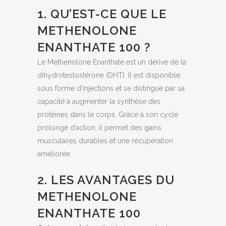
1. QU’EST-CE QUE LE
METHENOLONE
ENANTHATE 100 ?
Le Methenolone Enanthate est un dérivé de la
dihydrotestostérone (DHT). Il est disponible
sous forme d’injections et se distingue par sa
capacité à augmenter la synthèse des
protéines dans le corps. Grâce à son cycle
prolongé d’action, il permet des gains
musculaires durables et une récupération
améliorée.
2. LES AVANTAGES DU
METHENOLONE
ENANTHATE 100