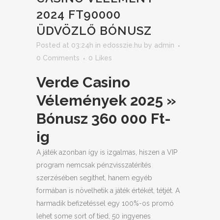
2024 FT90000
ÜDVÖZLŐ BÓNUSZ
Posted at 03:24h
in
edosszie.hu
by
admin
0 Comments
0
Likes
Verde Casino
Vélemények 2025 »
Bónusz 360 000 Ft-
ig
A játék azonban így is izgalmas, hiszen a VIP
program nemcsak pénzvisszatérítés
szerzésében segíthet, hanem egyéb
formában is növelhetik a játék értékét, tétjét. A
harmadik befizetéssel egy 100%-os promó
lehet some sort of tied, 50 ingyenes