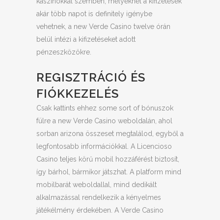
kaszinókkal szemben, melyeknél a kifizetések
akár több napot is definitely igénybe
vehetnek, a new Verde Casino twelve órán
belül intézi a kifizetéseket adott
pénzeszközökre.
REGISZTRÁCIÓ ÉS
FIÓKKEZELÉS
Csak kattints ehhez some sort of bónuszok
fülre a new Verde Casino weboldalán, ahol
sorban arizona összeset megtalálod, egyből a
legfontosabb információkkal. A Licencioso
Casino teljes körű mobil hozzáférést biztosít,
így bárhol, bármikor játszhat. A platform mind
mobilbarát weboldallal, mind dedikált
alkalmazással rendelkezik a kényelmes
játékélmény érdekében. A Verde Casino