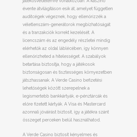
játékosvédelemre vonatkozóan. A kaszinó
évente átvilágításon esik át, amelyet független
auditcégek végeznek, hogy ellenőrizzék a
véletlenszám-generátorok megbízhatóságát
és a tranzakciók korrekt kezelését. A
licencszám és az engedély részletei mindig
elérhetők az oldal láblécében, így könnyen
ellenőrizheted a hitelességet. A szabályok
betartása biztosítja, hogy a játékosok
biztonságosan és tisztességes környezetben
játszhassanak. A Verde Casino befizetési
lehetőségek között szerepelnek a
legismertebb bankkártyák, e-pénztárcák és
előre fizetett kártyák. A Visa és Mastercard
azonnali jóváírást biztosít, így a játékra szánt
összeget perceken belül használhatod.
A Verde Casino biztosít kényelmes és