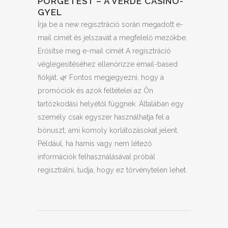
PÖRGETÉST – A VERDE CASINO-
GYEL
Írja be a new regisztráció során megadott e-
mail címét és jelszavát a megfelelő mezőkbe.
Erősítse meg e-mail címét A regisztráció
véglegesítéséhez ellenőrizze email-based
fiókját. 🌿 Fontos megjegyezni, hogy a
promóciók és azok feltételei az Ön
tartózkodási helyétől függnek. Általában egy
személy csak egyszer használhatja fel a
bónuszt, ami komoly korlátozásokat jelent.
Például, ha hamis vagy nem létező
információk felhasználásával próbál
regisztrálni, tudja, hogy ez törvénytelen lehet.