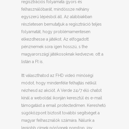
regisztrációs folyamata gyors és
felhasználóbarát, mindössze néhány
egyszerű lépésből áll. Az alábbiakban
részletesen bemutatjuk a regisztráció teljes
folyamatát, hogy problémamentesen
elkezdhesse a játékot. Az elfogadott
pénznemek sora igen hosszú, s the
magyarországi játékosoknak kedvezve, ott a
listán a Ft is.
Itt választhatod az FHD videó minőségi
módot, hogy mindenféle felhajtás nélkül
nézhesd az akciót. A Verde 24/7 élő chatot
kínál a weboldal ikonján keresztül és e-mail
támogatást a email protectedímen. Kereshető
súgóközpont biztosít további segítséget a
magyar felhasználók számára. Nálunk a
legjobb címek pörögnek nonstop, így