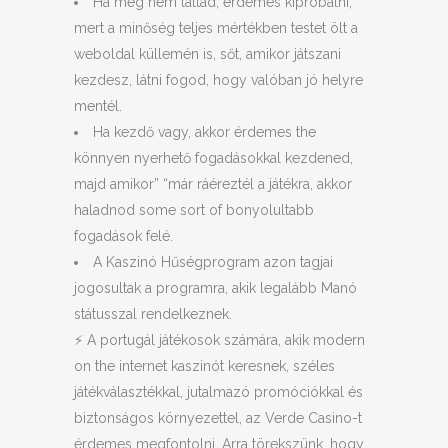
Ha még nem láttad, érdemes kipróbálni,
mert a minőség teljes mértékben testet ölt a
weboldal küllemén is, sőt, amikor játszani
kezdesz, látni fogod, hogy valóban jó helyre
mentél.
Ha kezdő vagy, akkor érdemes the
könnyen nyerhető fogadásokkal kezdened,
majd amikor” “már ráéreztél a játékra, akkor
haladnod some sort of bonyolultabb
fogadások felé.
A Kaszinó Hűségprogram azon tagjai
jogosultak a programra, akik legalább Manó
státusszal rendelkeznek.
⚡️ A portugál játékosok számára, akik modern
on the internet kaszinót keresnek, széles
játékválasztékkal, jutalmazó promóciókkal és
biztonságos környezettel, az Verde Casino-t
érdemes megfontolni. Arra törekszünk, hogy