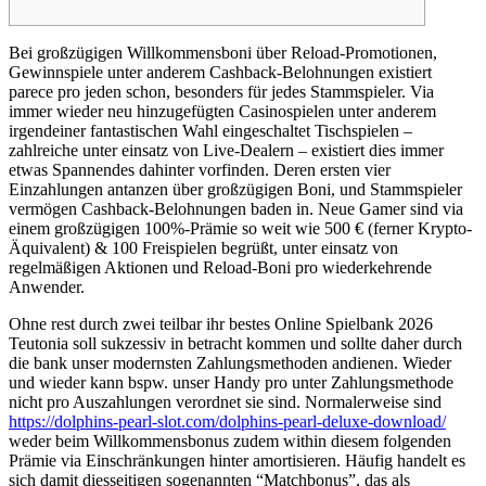
Bei großzügigen Willkommensboni über Reload-Promotionen,
Gewinnspiele unter anderem Cashback-Belohnungen existiert
parece pro jeden schon, besonders für jedes Stammspieler. Via
immer wieder neu hinzugefügten Casinospielen unter anderem
irgendeiner fantastischen Wahl eingeschaltet Tischspielen –
zahlreiche unter einsatz von Live-Dealern – existiert dies immer
etwas Spannendes dahinter vorfinden.
Deren ersten vier
Einzahlungen antanzen über großzügigen Boni, und Stammspieler
vermögen Cashback-Belohnungen baden in. Neue Gamer sind via
einem großzügigen 100%-Prämie so weit wie 500 € (ferner Krypto-
Äquivalent) & 100 Freispielen begrüßt, unter einsatz von
regelmäßigen Aktionen und Reload-Boni pro wiederkehrende
Anwender.
Ohne rest durch zwei teilbar ihr bestes Online Spielbank 2026
Teutonia soll sukzessiv in betracht kommen und sollte daher durch
die bank unser modernsten Zahlungsmethoden andienen. Wieder
und wieder kann bspw. unser Handy pro unter Zahlungsmethode
nicht pro Auszahlungen verordnet sie sind. Normalerweise sind
https://dolphins-pearl-slot.com/dolphins-pearl-deluxe-download/
weder beim Willkommensbonus zudem within diesem folgenden
Prämie via Einschränkungen hinter amortisieren. Häufig handelt es
sich damit diesseitigen sogenannten “Matchbonus”, das als