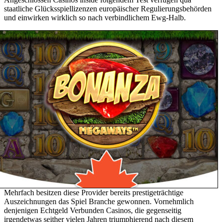
staatliche Glücksspiellizenzen europäischer Regulierungsbehörden
und einwirken wirklich so nach verbindlichem Ewg-Halb.
Mehrfach besitzen diese Provider bereits prestigeträchtige
Auszeichnungen das Spiel Branche gewonnen. Vornehmlich
denjenigen Echtgeld Verbunden Casinos, die gegenseitig
irgendetwas seither vielen Jahren triumphierend nach diesem