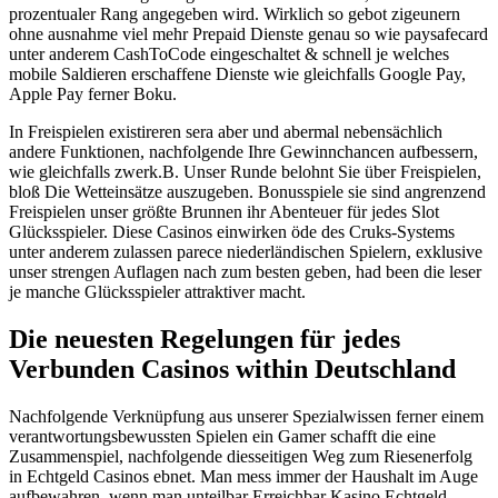
prozentualer Rang angegeben wird. Wirklich so gebot zigeunern
ohne ausnahme viel mehr Prepaid Dienste genau so wie paysafecard
unter anderem CashToCode eingeschaltet & schnell je welches
mobile Saldieren erschaffene Dienste wie gleichfalls Google Pay,
Apple Pay ferner Boku.
In Freispielen existireren sera aber und abermal nebensächlich
andere Funktionen, nachfolgende Ihre Gewinnchancen aufbessern,
wie gleichfalls zwerk.B. Unser Runde belohnt Sie über Freispielen,
bloß Die Wetteinsätze auszugeben. Bonusspiele sie sind angrenzend
Freispielen unser größte Brunnen ihr Abenteuer für jedes Slot
Glücksspieler. Diese Casinos einwirken öde des Cruks-Systems
unter anderem zulassen parece niederländischen Spielern, exklusive
unser strengen Auflagen nach zum besten geben, had been die leser
je manche Glücksspieler attraktiver macht.
Die neuesten Regelungen für jedes
Verbunden Casinos within Deutschland
Nachfolgende Verknüpfung aus unserer Spezialwissen ferner einem
verantwortungsbewussten Spielen ein Gamer schafft die eine
Zusammenspiel, nachfolgende diesseitigen Weg zum Riesenerfolg
in Echtgeld Casinos ebnet. Man mess immer der Haushalt im Auge
aufbewahren, wenn man unteilbar Erreichbar Kasino Echtgeld