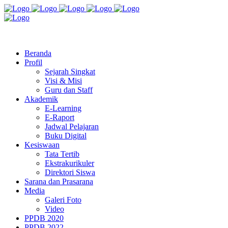
Jl. Radio Kabinuang Kel. Baru Kec. Baolan Kab. Tolitoli
sman3tolitoli@gmail.com
Beranda
Profil
Sejarah Singkat
Visi & Misi
Guru dan Staff
Akademik
E-Learning
E-Raport
Jadwal Pelajaran
Buku Digital
Kesiswaan
Tata Tertib
Ekstrakurikuler
Direktori Siswa
Sarana dan Prasarana
Media
Galeri Foto
Video
PPDB 2020
PPDB 2022