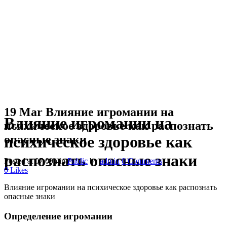
19 Mar
Влияние игромании на
Влияние игромании на
психическое здоровье как распознать
опасные знаки
психическое здоровье как
распознать опасные знаки
Posted at 07:00h
in
Public
by
admin
0 Comments
0
Likes
Влияние игромании на психическое здоровье как распознать
опасные знаки
Определение игромании