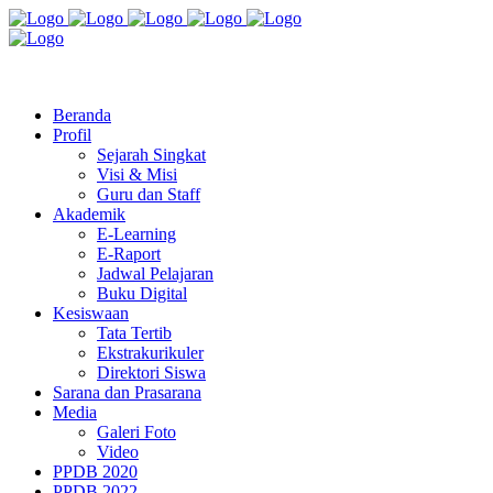
Jl. Radio Kabinuang Kel. Baru Kec. Baolan Kab. Tolitoli
sman3tolitoli@gmail.com
Beranda
Profil
Sejarah Singkat
Visi & Misi
Guru dan Staff
Akademik
E-Learning
E-Raport
Jadwal Pelajaran
Buku Digital
Kesiswaan
Tata Tertib
Ekstrakurikuler
Direktori Siswa
Sarana dan Prasarana
Media
Galeri Foto
Video
PPDB 2020
PPDB 2022