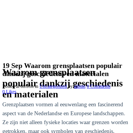
19 Sep
Waarom grensplaatsen populair
Waarom grensplaatsen
dankzij geschiedenis en materialen
populair dankzij geschiedenis
Posted at 08:01h
in
Uncategorized
by
admin
0 Comments
en materialen
0
Likes
Grenzplaatsen vormen al eeuwenlang een fascinerend
aspect van de Nederlandse en Europese landschappen.
Ze zijn niet alleen fysieke locaties waar grenzen worden
getrokken, maar ook symbolen van geschiedenis,