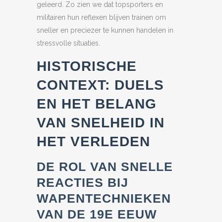
geleerd. Zo zien we dat topsporters en
militairen hun reflexen blijven trainen om
sneller en preciezer te kunnen handelen in
stressvolle situaties.
HISTORISCHE
CONTEXT: DUELS
EN HET BELANG
VAN SNELHEID IN
HET VERLEDEN
DE ROL VAN SNELLE
REACTIES BIJ
WAPENTECHNIEKEN
VAN DE 19E EEUW