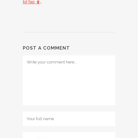
lol faq 🤷
.
POST A COMMENT